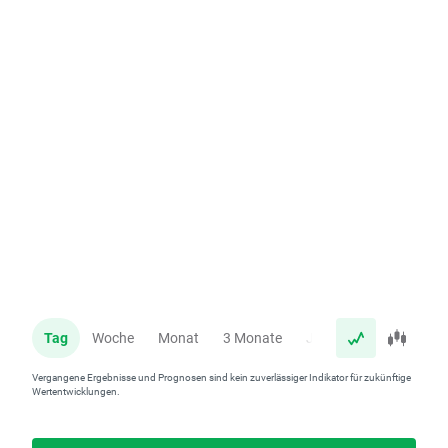
Tag
Woche
Monat
3 Monate
Jahr
Vergangene Ergebnisse und Prognosen sind kein zuverlässiger Indikator für zukünftige
Wertentwicklungen.