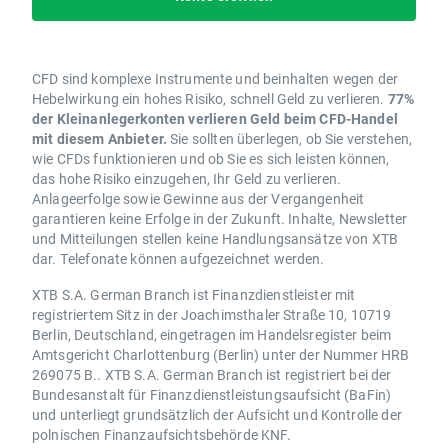
CFD sind komplexe Instrumente und beinhalten wegen der
Hebelwirkung ein hohes Risiko, schnell Geld zu verlieren.
77%
der Kleinanlegerkonten verlieren Geld beim CFD-Handel
mit diesem Anbieter.
Sie sollten überlegen, ob Sie verstehen,
wie CFDs funktionieren und ob Sie es sich leisten können,
das hohe Risiko einzugehen, Ihr Geld zu verlieren.
Anlageerfolge sowie Gewinne aus der Vergangenheit
garantieren keine Erfolge in der Zukunft. Inhalte, Newsletter
und Mitteilungen stellen keine Handlungsansätze von XTB
dar. Telefonate können aufgezeichnet werden.
XTB S.A. German Branch ist Finanzdienstleister mit
registriertem Sitz in der Joachimsthaler Straße 10, 10719
Berlin, Deutschland, eingetragen im Handelsregister beim
Amtsgericht Charlottenburg (Berlin) unter der Nummer HRB
269075 B.. XTB S.A. German Branch ist registriert bei der
Bundesanstalt für Finanzdienstleistungsaufsicht (BaFin)
und unterliegt grundsätzlich der Aufsicht und Kontrolle der
polnischen Finanzaufsichtsbehörde KNF.