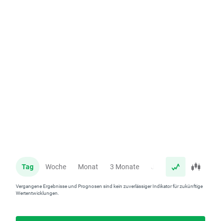
Tag
Woche
Monat
3 Monate
Jahr
Vergangene Ergebnisse und Prognosen sind kein zuverlässiger Indikator für zukünftige
Wertentwicklungen.