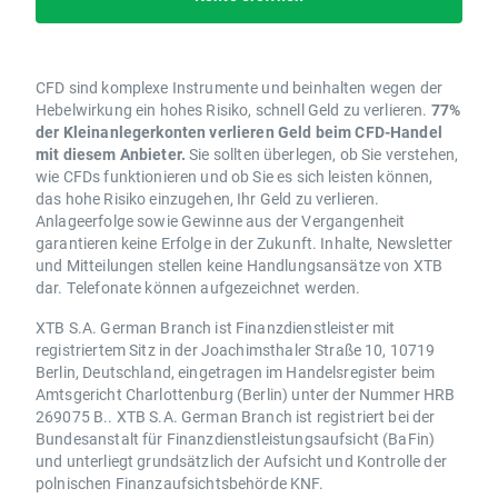
CFD sind komplexe Instrumente und beinhalten wegen der
Hebelwirkung ein hohes Risiko, schnell Geld zu verlieren.
77%
der Kleinanlegerkonten verlieren Geld beim CFD-Handel
mit diesem Anbieter.
Sie sollten überlegen, ob Sie verstehen,
wie CFDs funktionieren und ob Sie es sich leisten können,
das hohe Risiko einzugehen, Ihr Geld zu verlieren.
Anlageerfolge sowie Gewinne aus der Vergangenheit
garantieren keine Erfolge in der Zukunft. Inhalte, Newsletter
und Mitteilungen stellen keine Handlungsansätze von XTB
dar. Telefonate können aufgezeichnet werden.
XTB S.A. German Branch ist Finanzdienstleister mit
registriertem Sitz in der Joachimsthaler Straße 10, 10719
Berlin, Deutschland, eingetragen im Handelsregister beim
Amtsgericht Charlottenburg (Berlin) unter der Nummer HRB
269075 B.. XTB S.A. German Branch ist registriert bei der
Bundesanstalt für Finanzdienstleistungsaufsicht (BaFin)
und unterliegt grundsätzlich der Aufsicht und Kontrolle der
polnischen Finanzaufsichtsbehörde KNF.