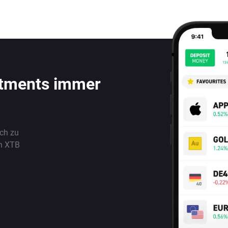
stments immer
ach zu
n XTB