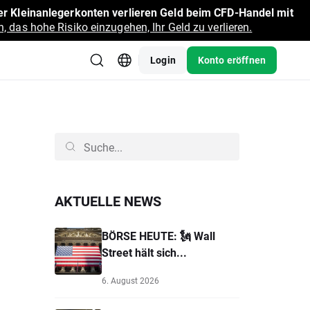
r Kleinanlegerkonten verlieren Geld beim CFD-Handel mit
, das hohe Risiko einzugehen, Ihr Geld zu verlieren.
Login
Konto eröffnen
AKTUELLE NEWS
BÖRSE HEUTE: 🗽 Wall
Street hält sich...
6. August 2026