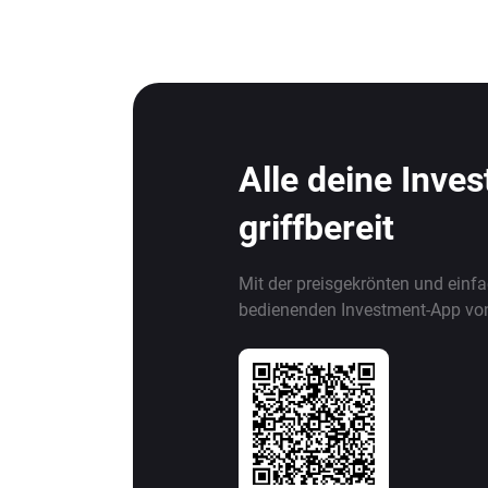
Alle deine Inve
griffbereit
Mit der preisgekrönten und einf
bedienenden Investment-App vo