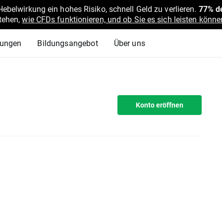
belwirkung ein hohes Risiko, schnell Geld zu verlieren.
77% de
stehen,
wie CFDs funktionieren, und ob Sie es sich leisten können
lungen
Bildungsangebot
Über uns
Konto eröffnen