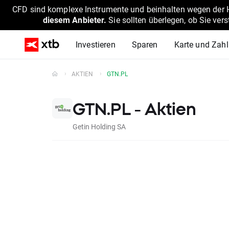
CFD sind komplexe Instrumente und beinhalten wegen der He
diesem Anbieter.
Sie sollten überlegen, ob Sie ver
Investieren
Sparen
Karte und Zah
AKTIEN
GTN.PL
GTN.PL - Aktien
Getin Holding SA