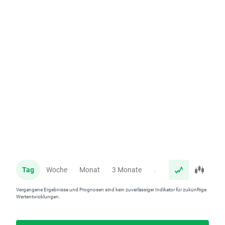
Tag
Woche
Monat
3 Monate
Jahr
Vergangene Ergebnisse und Prognosen sind kein zuverlässiger Indikator für zukünftige
Wertentwicklungen.