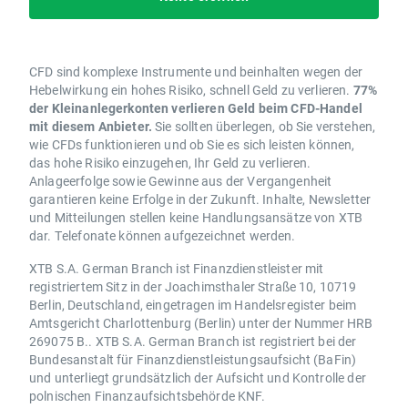
CFD sind komplexe Instrumente und beinhalten wegen der
Hebelwirkung ein hohes Risiko, schnell Geld zu verlieren.
77%
der Kleinanlegerkonten verlieren Geld beim CFD-Handel
mit diesem Anbieter.
Sie sollten überlegen, ob Sie verstehen,
wie CFDs funktionieren und ob Sie es sich leisten können,
das hohe Risiko einzugehen, Ihr Geld zu verlieren.
Anlageerfolge sowie Gewinne aus der Vergangenheit
garantieren keine Erfolge in der Zukunft. Inhalte, Newsletter
und Mitteilungen stellen keine Handlungsansätze von XTB
dar. Telefonate können aufgezeichnet werden.
XTB S.A. German Branch ist Finanzdienstleister mit
registriertem Sitz in der Joachimsthaler Straße 10, 10719
Berlin, Deutschland, eingetragen im Handelsregister beim
Amtsgericht Charlottenburg (Berlin) unter der Nummer HRB
269075 B.. XTB S.A. German Branch ist registriert bei der
Bundesanstalt für Finanzdienstleistungsaufsicht (BaFin)
und unterliegt grundsätzlich der Aufsicht und Kontrolle der
polnischen Finanzaufsichtsbehörde KNF.