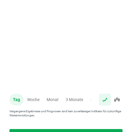
Tag
Woche
Monat
3 Monate
Jahr
Vergangene Ergebnisse und Prognosen sind kein zuverlässiger Indikator für zukünftige
Wertentwicklungen.