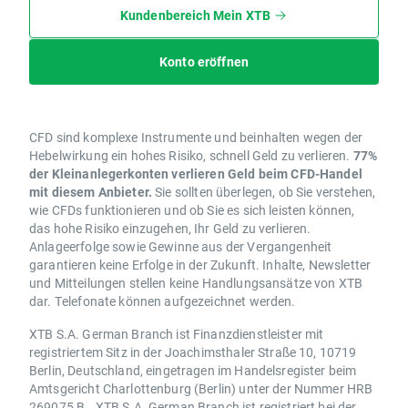
Kundenbereich Mein XTB
Konto eröffnen
CFD sind komplexe Instrumente und beinhalten wegen der
Hebelwirkung ein hohes Risiko, schnell Geld zu verlieren.
77%
der Kleinanlegerkonten verlieren Geld beim CFD-Handel
mit diesem Anbieter.
Sie sollten überlegen, ob Sie verstehen,
wie CFDs funktionieren und ob Sie es sich leisten können,
das hohe Risiko einzugehen, Ihr Geld zu verlieren.
Anlageerfolge sowie Gewinne aus der Vergangenheit
garantieren keine Erfolge in der Zukunft. Inhalte, Newsletter
und Mitteilungen stellen keine Handlungsansätze von XTB
dar. Telefonate können aufgezeichnet werden.
XTB S.A. German Branch ist Finanzdienstleister mit
registriertem Sitz in der Joachimsthaler Straße 10, 10719
Berlin, Deutschland, eingetragen im Handelsregister beim
Amtsgericht Charlottenburg (Berlin) unter der Nummer HRB
269075 B.. XTB S.A. German Branch ist registriert bei der