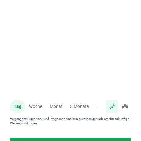
Tag
Woche
Monat
3 Monate
Jahr
Vergangene Ergebnisse und Prognosen sind kein zuverlässiger Indikator für zukünftige
Wertentwicklungen.