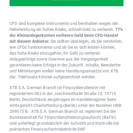
CFD sind komplexe Instrumente und beinhalten wegen der
Hebelwirkung ein hohes Risiko, schnell Geld zu verlieren.
77%
der Kleinanlegerkonten verlieren Geld beim CFD-Handel
mit diesem Anbieter.
Sie sollten überlegen, ob Sie verstehen,
wie CFDs funktionieren und ob Sie es sich leisten können,
das hohe Risiko einzugehen, Ihr Geld zu verlieren.
Anlageerfolge sowie Gewinne aus der Vergangenheit
garantieren keine Erfolge in der Zukunft. Inhalte, Newsletter
und Mitteilungen stellen keine Handlungsansätze von XTB
dar. Telefonate können aufgezeichnet werden.
XTB S.A. German Branch ist Finanzdienstleister mit
registriertem Sitz in der Joachimsthaler Straße 10, 10719
Berlin, Deutschland, eingetragen im Handelsregister beim
Amtsgericht Charlottenburg (Berlin) unter der Nummer HRB
269075 B.. XTB S.A. German Branch ist registriert bei der
Bundesanstalt für Finanzdienstleistungsaufsicht (BaFin)
und unterliegt grundsätzlich der Aufsicht und Kontrolle der
polnischen Finanzaufsichtsbehörde KNF.