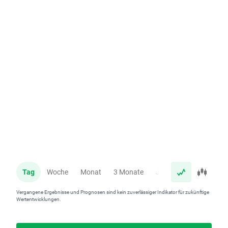
Tag
Woche
Monat
3 Monate
Jahr
Vergangene Ergebnisse und Prognosen sind kein zuverlässiger Indikator für zukünftige
Wertentwicklungen.