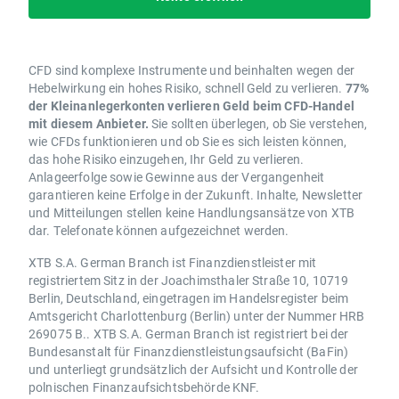
CFD sind komplexe Instrumente und beinhalten wegen der
Hebelwirkung ein hohes Risiko, schnell Geld zu verlieren.
77%
der Kleinanlegerkonten verlieren Geld beim CFD-Handel
mit diesem Anbieter.
Sie sollten überlegen, ob Sie verstehen,
wie CFDs funktionieren und ob Sie es sich leisten können,
das hohe Risiko einzugehen, Ihr Geld zu verlieren.
Anlageerfolge sowie Gewinne aus der Vergangenheit
garantieren keine Erfolge in der Zukunft. Inhalte, Newsletter
und Mitteilungen stellen keine Handlungsansätze von XTB
dar. Telefonate können aufgezeichnet werden.
XTB S.A. German Branch ist Finanzdienstleister mit
registriertem Sitz in der Joachimsthaler Straße 10, 10719
Berlin, Deutschland, eingetragen im Handelsregister beim
Amtsgericht Charlottenburg (Berlin) unter der Nummer HRB
269075 B.. XTB S.A. German Branch ist registriert bei der
Bundesanstalt für Finanzdienstleistungsaufsicht (BaFin)
und unterliegt grundsätzlich der Aufsicht und Kontrolle der
polnischen Finanzaufsichtsbehörde KNF.