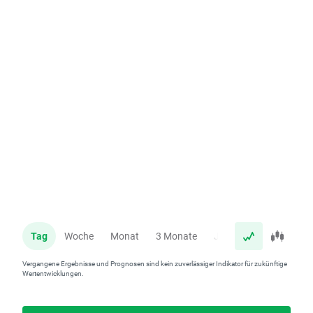
Tag
Woche
Monat
3 Monate
Jahr
Vergangene Ergebnisse und Prognosen sind kein zuverlässiger Indikator für zukünftige
Wertentwicklungen.