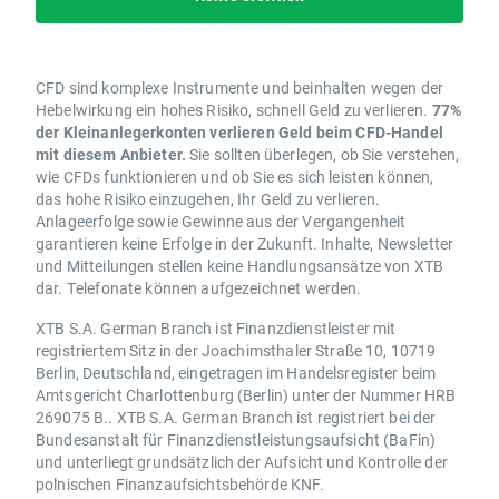
CFD sind komplexe Instrumente und beinhalten wegen der
Hebelwirkung ein hohes Risiko, schnell Geld zu verlieren.
77%
der Kleinanlegerkonten verlieren Geld beim CFD-Handel
mit diesem Anbieter.
Sie sollten überlegen, ob Sie verstehen,
wie CFDs funktionieren und ob Sie es sich leisten können,
das hohe Risiko einzugehen, Ihr Geld zu verlieren.
Anlageerfolge sowie Gewinne aus der Vergangenheit
garantieren keine Erfolge in der Zukunft. Inhalte, Newsletter
und Mitteilungen stellen keine Handlungsansätze von XTB
dar. Telefonate können aufgezeichnet werden.
XTB S.A. German Branch ist Finanzdienstleister mit
registriertem Sitz in der Joachimsthaler Straße 10, 10719
Berlin, Deutschland, eingetragen im Handelsregister beim
Amtsgericht Charlottenburg (Berlin) unter der Nummer HRB
269075 B.. XTB S.A. German Branch ist registriert bei der
Bundesanstalt für Finanzdienstleistungsaufsicht (BaFin)
und unterliegt grundsätzlich der Aufsicht und Kontrolle der
polnischen Finanzaufsichtsbehörde KNF.