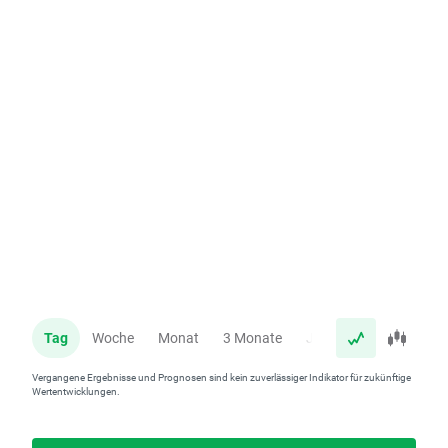
Tag
Woche
Monat
3 Monate
Jahr
Vergangene Ergebnisse und Prognosen sind kein zuverlässiger Indikator für zukünftige
Wertentwicklungen.