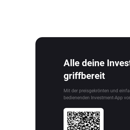
Alle deine Inve
griffbereit
Mit der preisgekrönten und einf
bedienenden Investment-App vo