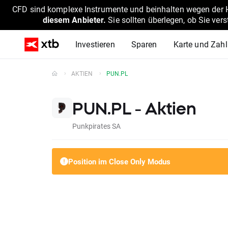
CFD sind komplexe Instrumente und beinhalten wegen der He
diesem Anbieter.
Sie sollten überlegen, ob Sie ver
Investieren
Sparen
Karte und Zah
AKTIEN
PUN.PL
PUN.PL - Aktien
Punkpirates SA
Position im Close Only Modus