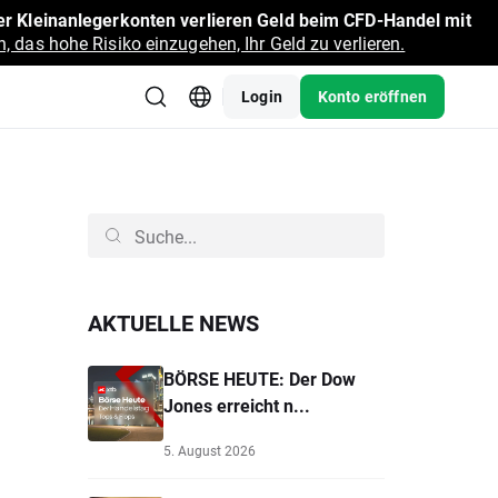
r Kleinanlegerkonten verlieren Geld beim CFD-Handel mit
, das hohe Risiko einzugehen, Ihr Geld zu verlieren.
Login
Konto eröffnen
AKTUELLE NEWS
BÖRSE HEUTE: Der Dow
Jones erreicht n...
5. August 2026