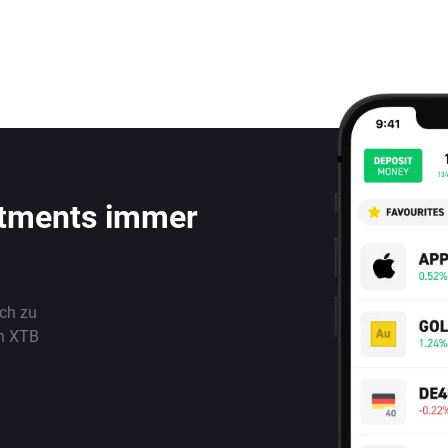
stments immer
ach zu
n XTB