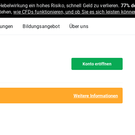
belwirkung ein hohes Risiko, schnell Geld zu verlieren.
77% de
stehen,
wie CFDs funktionieren, und ob Sie es sich leisten können
lungen
Bildungsangebot
Über uns
Konto eröffnen
Weitere Informationen