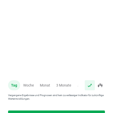
Tag
Woche
Monat
3 Monate
Jahr
Vergangene Ergebnisse und Prognosen sind kein zuverlässiger Indikator für zukünftige
Wertentwicklungen.