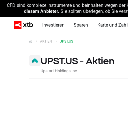
CFD sind komplexe Instrumente und beinhalten wegen der He
diesem Anbieter.
Sie sollten überlegen, ob Sie ver
Investieren
Sparen
Karte und Zah
AKTIEN
UPST.US
UPST.US - Aktien
Upstart Holdings Inc