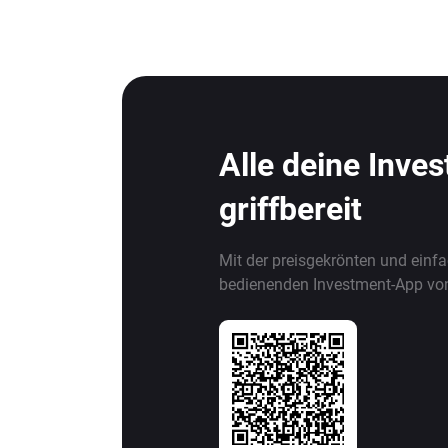
Alle deine Inve
griffbereit
Mit der preisgekrönten und einf
bedienenden Investment-App vo