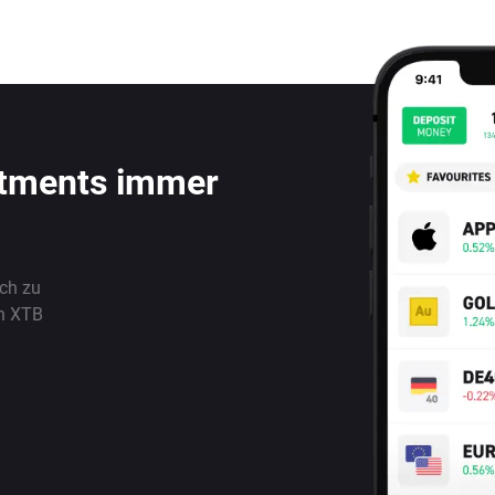
stments immer
ach zu
n XTB