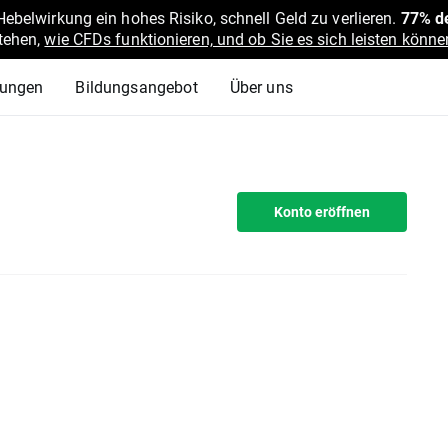
belwirkung ein hohes Risiko, schnell Geld zu verlieren.
77% de
stehen,
wie CFDs funktionieren, und ob Sie es sich leisten können
lungen
Bildungsangebot
Über uns
Konto eröffnen