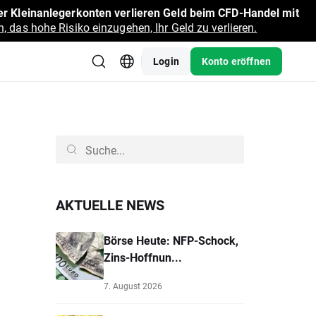
r Kleinanlegerkonten verlieren Geld beim CFD-Handel mit
, das hohe Risiko einzugehen, Ihr Geld zu verlieren.
Login
Konto eröffnen
AKTUELLE NEWS
Börse Heute: NFP-Schock,
Zins-Hoffnun...
7. August 2026