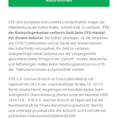
Konto eröffnen
CFD sind komplexe Instrumente und beinhalten wegen der
Hebelwirkung ein hohes Risiko, schnell Geld zu verlieren.
77%
der Kleinanlegerkonten verlieren Geld beim CFD-Handel
mit diesem Anbieter.
Sie sollten überlegen, ob Sie verstehen,
wie CFDs funktionieren und ob Sie es sich leisten können,
das hohe Risiko einzugehen, Ihr Geld zu verlieren.
Anlageerfolge sowie Gewinne aus der Vergangenheit
garantieren keine Erfolge in der Zukunft. Inhalte, Newsletter
und Mitteilungen stellen keine Handlungsansätze von XTB
dar. Telefonate können aufgezeichnet werden.
XTB S.A. German Branch ist Finanzdienstleister mit
registriertem Sitz in der Joachimsthaler Straße 10, 10719
Berlin, Deutschland, eingetragen im Handelsregister beim
Amtsgericht Charlottenburg (Berlin) unter der Nummer HRB
269075 B.. XTB S.A. German Branch ist registriert bei der
Bundesanstalt für Finanzdienstleistungsaufsicht (BaFin)
und unterliegt grundsätzlich der Aufsicht und Kontrolle der
polnischen Finanzaufsichtsbehörde KNF.