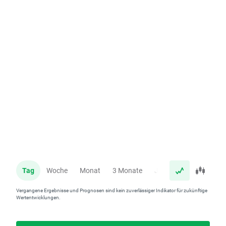
Tag
Woche
Monat
3 Monate
Jahr
Vergangene Ergebnisse und Prognosen sind kein zuverlässiger Indikator für zukünftige
Wertentwicklungen.