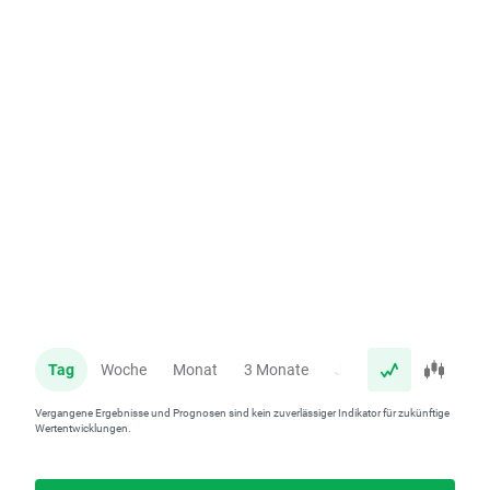
Tag
Woche
Monat
3 Monate
Jahr
Vergangene Ergebnisse und Prognosen sind kein zuverlässiger Indikator für zukünftige
Wertentwicklungen.