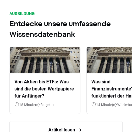
AUSBILDUNG
Entdecke unsere umfassende
Wissensdatenbank
Von Aktien bis ETFs: Was
Was sind
sind die besten Wertpapiere
Finanzinstrumente
für Anfänger?
funktioniert der Ha
Aktien, ETFs & Co.
18 Minute(n)
Ratgeber
14 Minute(n)
Wörterb
Artikel lesen