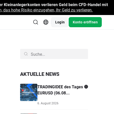
r Kleinanlegerkonten verlieren Geld beim CFD-Handel mit
, das hohe Risiko einzugehen, Ihr Geld zu verlieren.
Login
Konto eröffnen
AKTUELLE NEWS
TRADINGIDEE des Tages 🔴
EURUSD (06.08...
6. August 2026