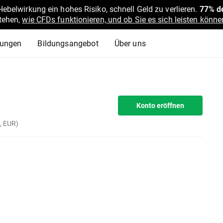
belwirkung ein hohes Risiko, schnell Geld zu verlieren.
77% de
stehen,
wie CFDs funktionieren, und ob Sie es sich leisten können
lungen
Bildungsangebot
Über uns
Konto eröffnen
t, EUR)