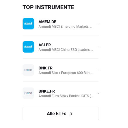
TOP INSTRUMENTE
AMEM.DE
-
Amundi MSCI Emerging Markets UCITS (Acc EUR)
ASI.FR
-
Amundi MSCI China ESG Leaders Extra (DR) UCITS (Acc EUR)
BNK.FR
-
Amundi Stoxx European 600 Banks UCITS(Acc EUR)
BNKE.FR
-
Amundi Euro Stoxx Banks UCITS (Acc EUR)
Alle ETFs