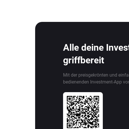
Alle deine Inve
griffbereit
Mit der preisgekrönten und einf
bedienenden Investment-App vo