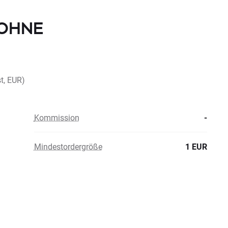
E OHNE
t, EUR)
Kommission
-
Mindestordergröße
1 EUR