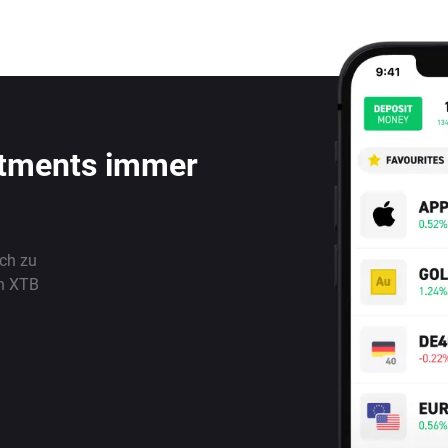
stments immer
ach zu
n XTB