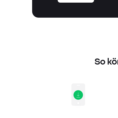
So kö