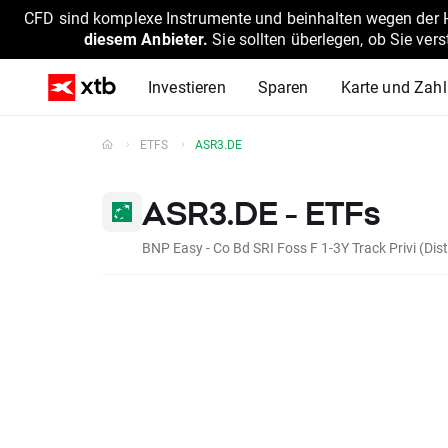
CFD sind komplexe Instrumente und beinhalten wegen der He
diesem Anbieter.
Sie sollten überlegen, ob Sie ver
Investieren
Sparen
Karte und Zah
ETFS
ASR3.DE
ASR3.DE - ETFs
BNP Easy - Co Bd SRI Foss F 1-3Y Track Privi (Dis