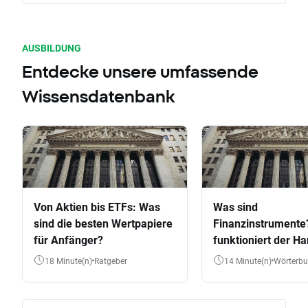
AUSBILDUNG
Entdecke unsere umfassende
Wissensdatenbank
Von Aktien bis ETFs: Was
Was sind
sind die besten Wertpapiere
Finanzinstrumente
für Anfänger?
funktioniert der Ha
Aktien, ETFs & Co.
18 Minute(n)
Ratgeber
14 Minute(n)
Wörterb