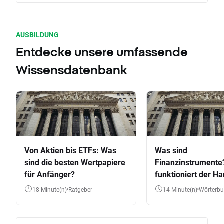
AUSBILDUNG
Entdecke unsere umfassende
Wissensdatenbank
Von Aktien bis ETFs: Was
Was sind
sind die besten Wertpapiere
Finanzinstrumente
für Anfänger?
funktioniert der Ha
Aktien, ETFs & Co.
18 Minute(n)
Ratgeber
14 Minute(n)
Wörterb