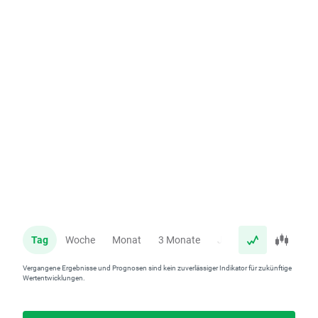
Tag
Woche
Monat
3 Monate
Jahr
Vergangene Ergebnisse und Prognosen sind kein zuverlässiger Indikator für zukünftige
Wertentwicklungen.