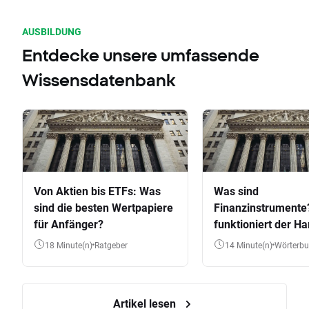
AUSBILDUNG
Entdecke unsere umfassende
Wissensdatenbank
Von Aktien bis ETFs: Was
Was sind
sind die besten Wertpapiere
Finanzinstrumente
für Anfänger?
funktioniert der Ha
Aktien, ETFs & Co.
18 Minute(n)
Ratgeber
14 Minute(n)
Wörterb
Artikel lesen