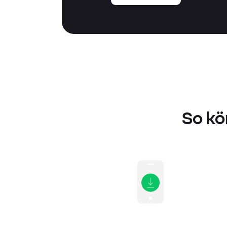
So kö