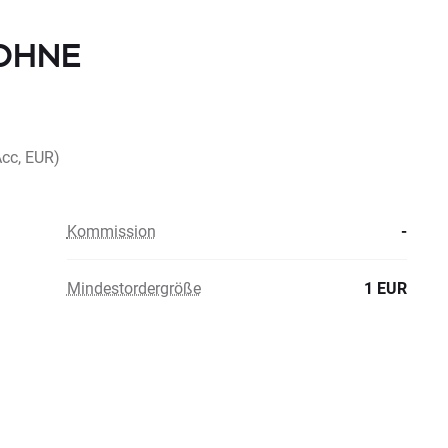
 OHNE
cc, EUR)
Kommission
-
Mindestordergröße
1 EUR