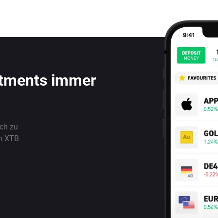
stments immer
ach zu
n XTB