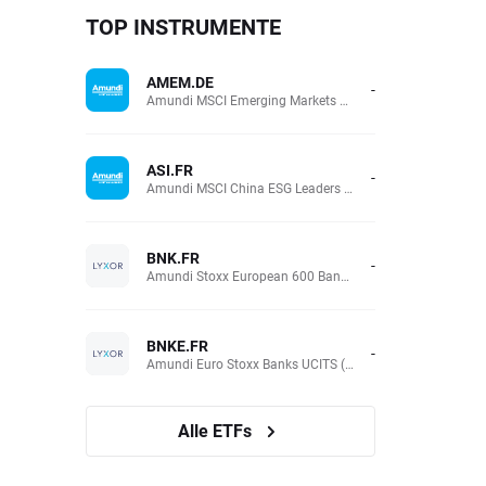
TOP INSTRUMENTE
AMEM.DE
-
Amundi MSCI Emerging Markets UCITS (Acc EUR)
ASI.FR
-
Amundi MSCI China ESG Leaders Extra (DR) UCITS (Acc EUR)
BNK.FR
-
Amundi Stoxx European 600 Banks UCITS(Acc EUR)
BNKE.FR
-
Amundi Euro Stoxx Banks UCITS (Acc EUR)
Alle ETFs