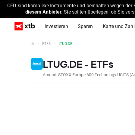
CFD sind komplexe Instrumente und beinhalten wegen der He
diesem Anbieter.
Sie sollten überlegen, ob Sie ver
Investieren
Sparen
Karte und Zah
ETFS
LTUG.DE
LTUG.DE - ETFs
Amundi STOXX Europe 600 Technology UCITS (Ac