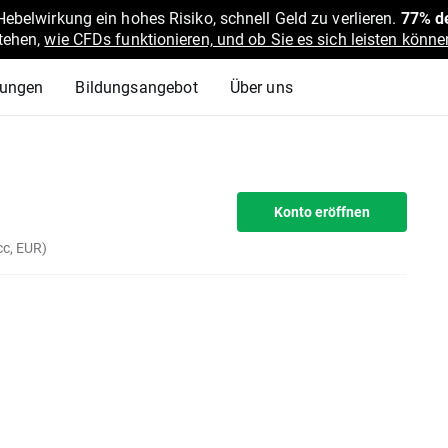
belwirkung ein hohes Risiko, schnell Geld zu verlieren.
77% de
stehen,
wie CFDs funktionieren, und ob Sie es sich leisten können
lungen
Bildungsangebot
Über uns
Konto eröffnen
c, EUR)