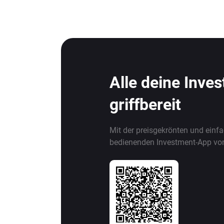
Alle deine Inve
griffbereit
Mit der preisgekrönten und einf
bedienenden Investment-App vo