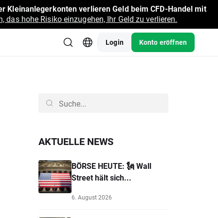
r Kleinanlegerkonten verlieren Geld beim CFD-Handel mit
, das hohe Risiko einzugehen, Ihr Geld zu verlieren.
Login
Konto eröffnen
AKTUELLE NEWS
BÖRSE HEUTE: 🗽 Wall
Street hält sich...
6. August 2026