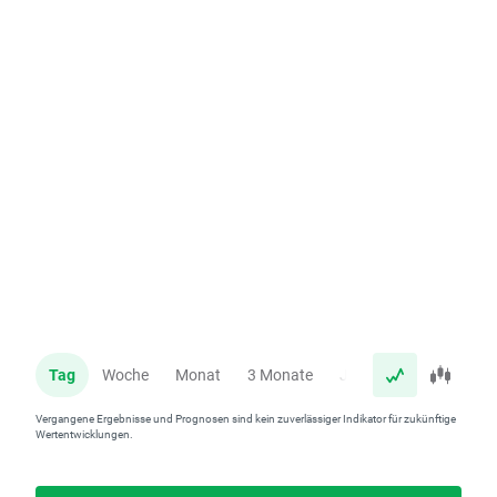
Tag
Woche
Monat
3 Monate
Jahr
Vergangene Ergebnisse und Prognosen sind kein zuverlässiger Indikator für zukünftige
Wertentwicklungen.