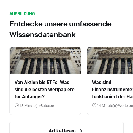
AUSBILDUNG
Entdecke unsere umfassende
Wissensdatenbank
Von Aktien bis ETFs: Was
Was sind
sind die besten Wertpapiere
Finanzinstrumente
für Anfänger?
funktioniert der Ha
Aktien, ETFs & Co.
18 Minute(n)
Ratgeber
14 Minute(n)
Wörterb
Artikel lesen