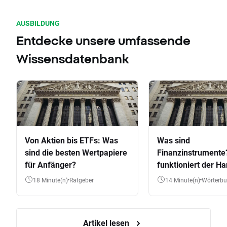
AUSBILDUNG
Entdecke unsere umfassende
Wissensdatenbank
Von Aktien bis ETFs: Was
Was sind
sind die besten Wertpapiere
Finanzinstrumente
für Anfänger?
funktioniert der Ha
Aktien, ETFs & Co.
18 Minute(n)
Ratgeber
14 Minute(n)
Wörterb
Artikel lesen