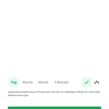
Tag
Woche
Monat
3 Monate
Jahr
Vergangene Ergebnisse und Prognosen sind kein zuverlässiger Indikator für zukünftige
Wertentwicklungen.