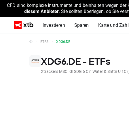
CFD sind komplexe Instrumente und beinhalten wegen der He
diesem Anbieter.
Sie sollten überlegen, ob Sie ver
Investieren
Sparen
Karte und Zah
ETFS
XDG6.DE
XDG6.DE - ETFs
Xtrackers MSCI Gl SDG 6 Cln Water & Snttn U 1C 