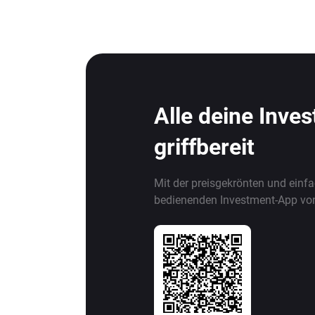
Alle deine Inve
griffbereit
Mit der preisgekrönten und einf
bedienenden Investment-App vo