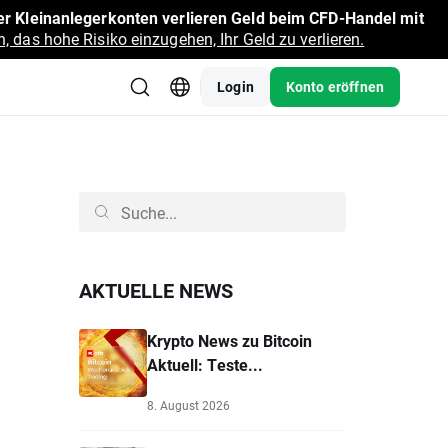
r Kleinanlegerkonten verlieren Geld beim CFD-Handel mit
, das hohe Risiko einzugehen, Ihr Geld zu verlieren.
Login
Konto eröffnen
AKTUELLE NEWS
Krypto News zu Bitcoin
Aktuell: Teste...
8. August 2026