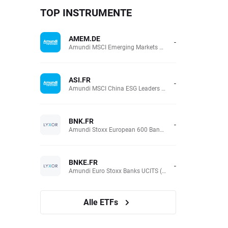
TOP INSTRUMENTE
AMEM.DE
-
Amundi MSCI Emerging Markets UCITS (Acc EUR)
ASI.FR
-
Amundi MSCI China ESG Leaders Extra (DR) UCITS (Acc EUR)
BNK.FR
-
Amundi Stoxx European 600 Banks UCITS(Acc EUR)
BNKE.FR
-
Amundi Euro Stoxx Banks UCITS (Acc EUR)
Alle ETFs