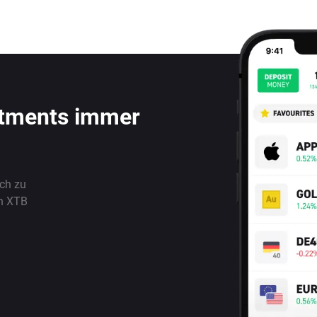
stments immer
ach zu
n XTB