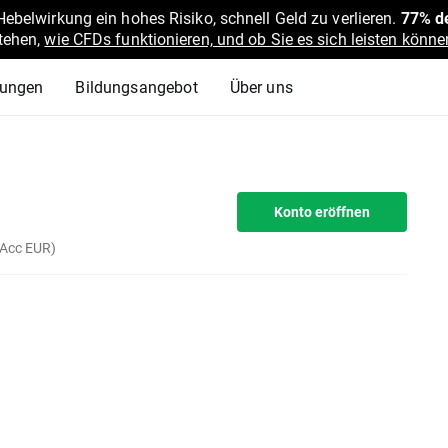
belwirkung ein hohes Risiko, schnell Geld zu verlieren.
77% de
stehen,
wie CFDs funktionieren, und ob Sie es sich leisten können
lungen
Bildungsangebot
Über uns
Konto eröffnen
(Acc EUR)