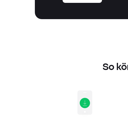
So kö