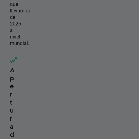
que
llevamos
de
2025
a
nivel
mundial.
A
p
e
r
t
u
r
a
d