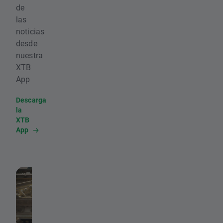
de
las
noticias
desde
nuestra
XTB
App
Descarga
la
XTB
App