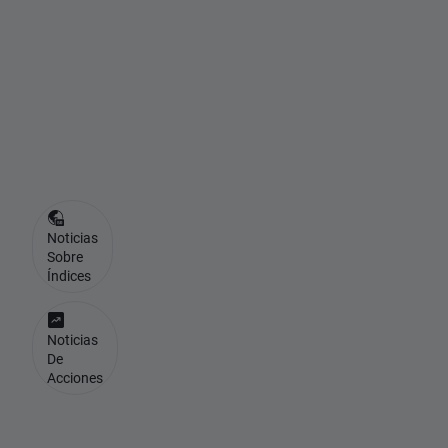
1
4
.
0
0
0
Noticias
Sobre
Índices
Noticias
De
Acciones