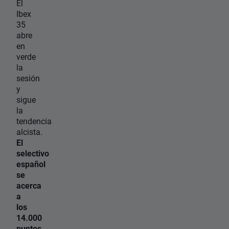
El
Ibex
35
abre
en
verde
la
sesión
y
sigue
la
tendencia
alcista.
El
selectivo
español
se
acerca
a
los
14.000
puntos
,