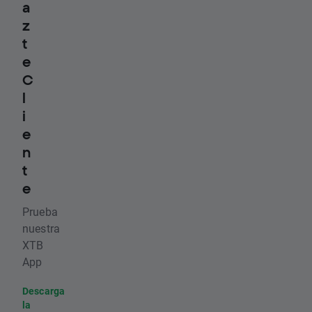
a
z
t
e
C
l
i
e
n
t
e
Prueba
nuestra
XTB
App
Descarga
la