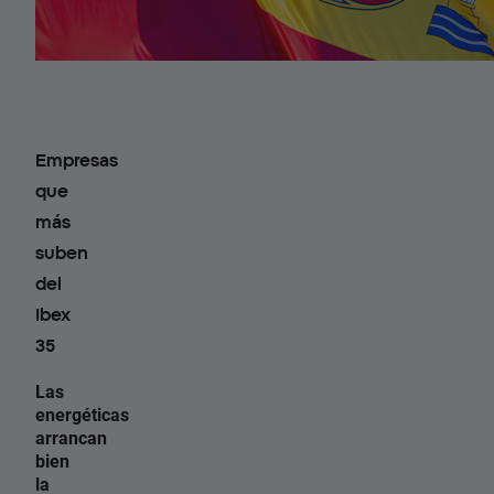
Empresas
que
más
suben
del
Ibex
35
Las
energéticas
arrancan
bien
la