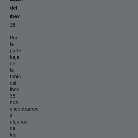
del
Ibex
35
Por
la
parte
baja
de
la
tabla
del
Ibex
35
nos
encontramos
a
algunas
de
las