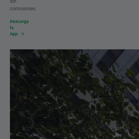
sin
comisiones.
Descarga
la
App