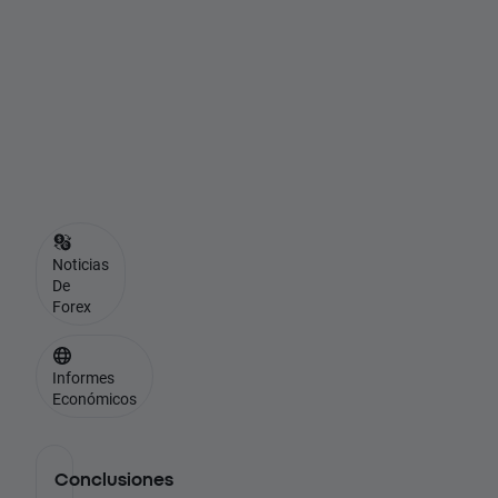
C
a
n
a
d
á
Noticias
De
Forex
Informes
Económicos
Conclusiones