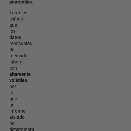
energético
.
También
señaló
que
los
datos
mensuales
del
mercado
laboral
son
altamente
volátiles
,
por
lo
que
un
informe
aislado
no
determinará