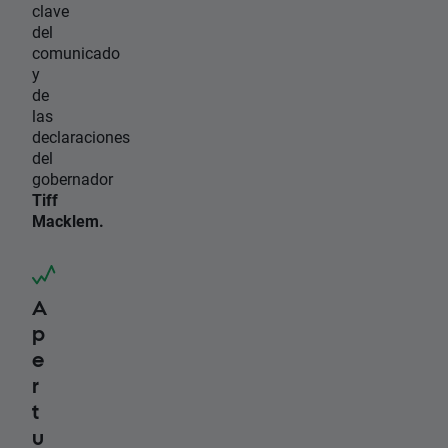
clave
del
comunicado
y
de
las
declaraciones
del
gobernador
Tiff
Macklem.
A
p
e
r
t
u