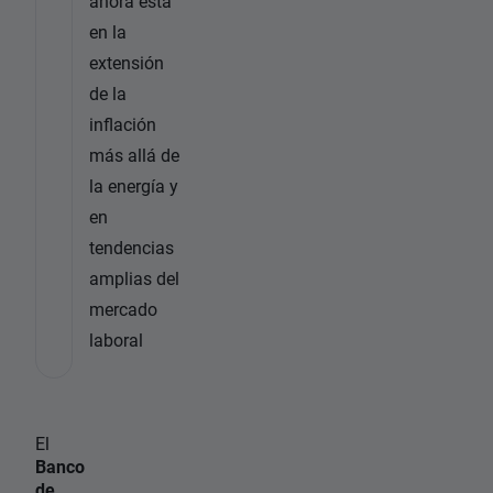
ahora está
en la
extensión
de la
inflación
más allá de
la energía y
en
tendencias
amplias del
mercado
laboral
El
Banco
de