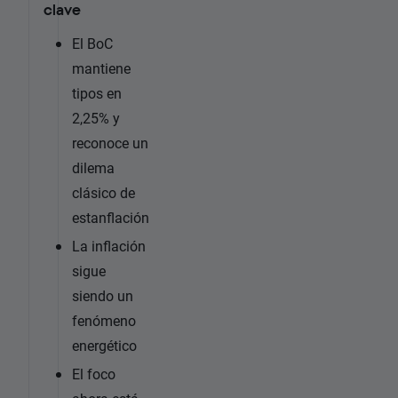
clave
El BoC
mantiene
tipos en
2,25% y
reconoce un
dilema
clásico de
estanflación
La inflación
sigue
siendo un
fenómeno
energético
El foco