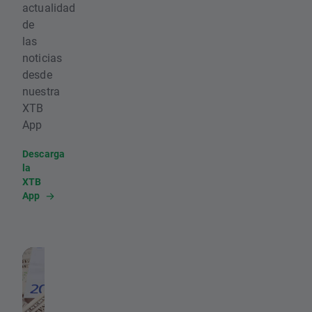
actualidad
de
las
noticias
desde
nuestra
XTB
App
Descarga
la
XTB
App