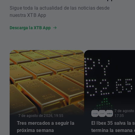
Sigue toda la actualidad de las noticias desde
nuestra XTB App
Descarga la XTB App
7 de agosto
7 de agosto de 2026, 19:55
17:35
Tres mercados a seguir la
El Ibex 35 salva la 
próxima semana
termina la semana 