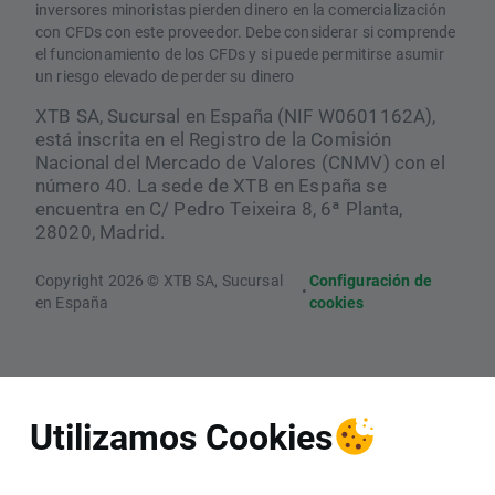
inversores minoristas pierden dinero en la comercialización
con CFDs con este proveedor. Debe considerar si comprende
el funcionamiento de los CFDs y si puede permitirse asumir
un riesgo elevado de perder su dinero
XTB SA, Sucursal en España (NIF W0601162A),
está inscrita en el Registro de la Comisión
Nacional del Mercado de Valores (CNMV) con el
número 40. La sede de XTB en España se
encuentra en C/ Pedro Teixeira 8, 6ª Planta,
28020, Madrid.
Copyright 2026 © XTB SA, Sucursal
Configuración de
•
en España
cookies
Utilizamos Cookies