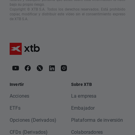
bajo su propio riesgo.
Copyright © XTB S.A. Todos los derechos reservados. Está prohibido
copiar, modificar y distribuir este vídeo sin el consentimiento expreso
de XTB S.A.
Invertir
Sobre XTB
Acciones
La empresa
ETFs
Embajador
Opciones (Derivados)
Plataforma de inversión
CFDs (Derivados)
Colaboradores