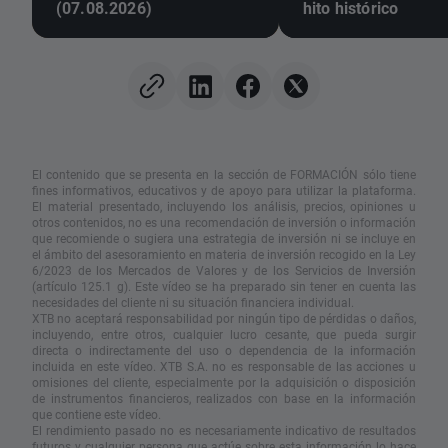
(07.08.2026)
hito histórico
El contenido que se presenta en la sección de FORMACIÓN sólo tiene
fines informativos, educativos y de apoyo para utilizar la plataforma.
El material presentado, incluyendo los análisis, precios, opiniones u
otros contenidos, no es una recomendación de inversión o información
que recomiende o sugiera una estrategia de inversión ni se incluye en
el ámbito del asesoramiento en materia de inversión recogido en la Ley
6/2023 de los Mercados de Valores y de los Servicios de Inversión
(artículo 125.1 g). Este vídeo se ha preparado sin tener en cuenta las
necesidades del cliente ni su situación financiera individual.
XTB no aceptará responsabilidad por ningún tipo de pérdidas o daños,
incluyendo, entre otros, cualquier lucro cesante, que pueda surgir
directa o indirectamente del uso o dependencia de la información
incluida en este vídeo. XTB S.A. no es responsable de las acciones u
omisiones del cliente, especialmente por la adquisición o disposición
de instrumentos financieros, realizados con base en la información
que contiene este vídeo.
El rendimiento pasado no es necesariamente indicativo de resultados
futuros y cualquier persona que actúe sobre esta información lo hace