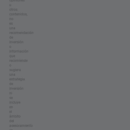
u
otros
contenidos,
no
es
una
recomendación
de
inversión
o
información
que
recomiende
o
sugiera
una
estrategia
de
inversión
ni
se
incluye
en
el
ámbito
del
asesoramiento
en