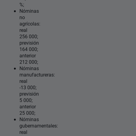
%;
Nóminas
no
agrícolas:
real
256 000;
previsión
164 000;
anterior
212 000;
Nóminas
manufactureras:
real
-13 000;
previsión
5 000;
anterior
25 000;
Nóminas
gubernamentales:
real