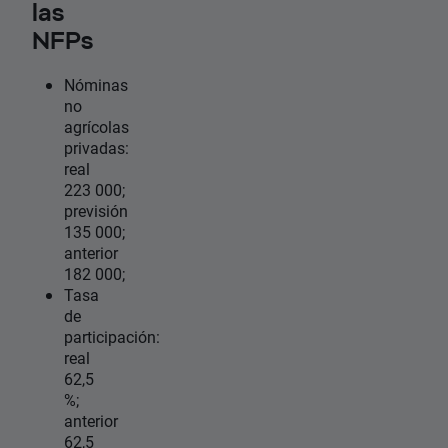
las
NFPs
Nóminas
no
agrícolas
privadas:
real
223 000;
previsión
135 000;
anterior
182 000;
Tasa
de
participación:
real
62,5
%;
anterior
62,5