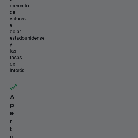
mercado
de
valores,
el
dólar
estadounidense
y
las
tasas
de
interés.
A
p
e
r
t
u