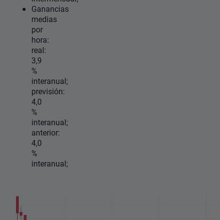
Ganancias
medias
por
hora:
real:
3,9
%
interanual;
previsión:
4,0
%
interanual;
anterior:
4,0
%
interanual;