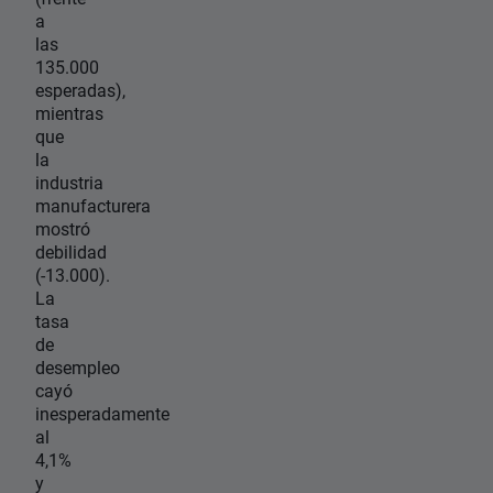
a
las
135.000
esperadas),
mientras
que
la
industria
manufacturera
mostró
debilidad
(-13.000).
La
tasa
de
desempleo
cayó
inesperadamente
al
4,1%
y