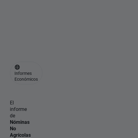
a
t
i
v
a
s
Informes
Económicos
El
informe
de
Nóminas
No
Agrícolas