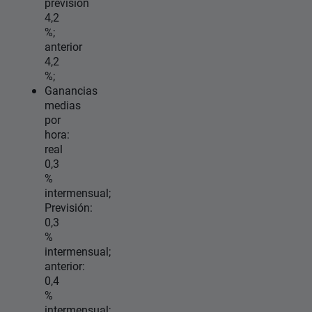
previsión
4,2
%;
anterior
4,2
%;
Ganancias
medias
por
hora:
real
0,3
%
intermensual;
Previsión:
0,3
%
intermensual;
anterior:
0,4
%
intermensual;