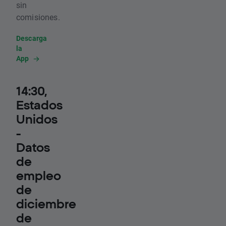
sin
comisiones.
Descarga
la
App
14:30,
Estados
Unidos
-
Datos
de
empleo
de
diciembre
de