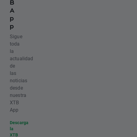
B
A
p
p
Sigue
toda
la
actualidad
de
las
noticias
desde
nuestra
XTB
App
Descarga
la
XTB