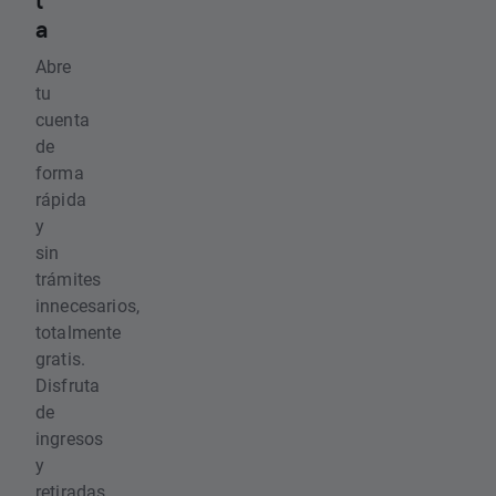
t
a
Abre
tu
cuenta
de
forma
rápida
y
sin
trámites
innecesarios,
totalmente
gratis.
Disfruta
de
ingresos
y
retiradas