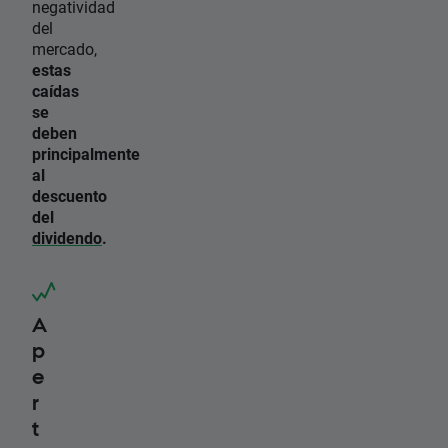
negatividad
del
mercado,
estas
caídas
se
deben
principalmente
al
descuento
del
dividendo
.
A
p
e
r
t