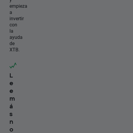
empieza
a
invertir
con
la
ayuda
de
XTB.
L
e
e
m
á
s
n
o