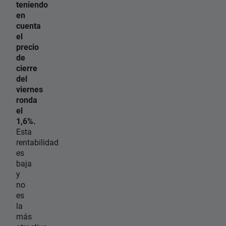
teniendo
en
cuenta
el
precio
de
cierre
del
viernes
ronda
el
1,6%.
Esta
rentabilidad
es
baja
y
no
es
la
más