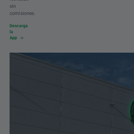
sin
comisiones.
Descarga
la
App