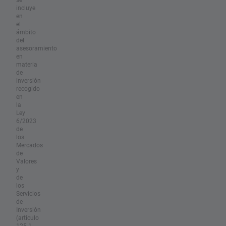
incluye
en
el
ámbito
del
asesoramiento
en
materia
de
inversión
recogido
en
la
Ley
6/2023
de
los
Mercados
de
Valores
y
de
los
Servicios
de
Inversión
(artículo
125.1