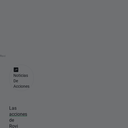
d
e
R
o
v
i
Rovi
Noticias
De
Acciones
Las
acciones
de
Rovi