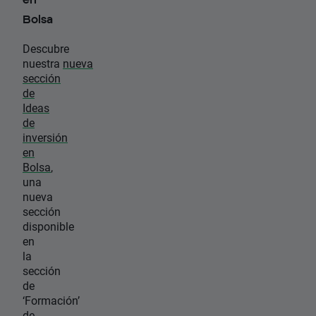
Bolsa
Descubre
nuestra
nueva
sección
de
Ideas
de
inversión
en
Bolsa
,
una
nueva
sección
disponible
en
la
sección
de
‘Formación’
de