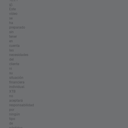
g).
Este
vídeo
se
ha
preparado
sin
tener
en
cuenta
las
necesidades
del
cliente
ni
su
situación
financiera
individual.
XTB
no
aceptará
responsabilidad
por
ningún
tipo
de
pérdidas