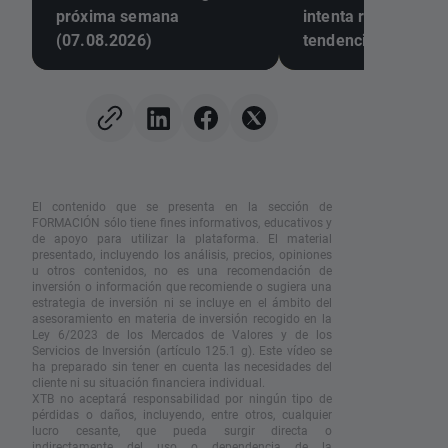
próxima semana
intenta revertir la
(07.08.2026)
tendencia
El contenido que se presenta en la sección de
FORMACIÓN sólo tiene fines informativos, educativos y
de apoyo para utilizar la plataforma. El material
presentado, incluyendo los análisis, precios, opiniones
u otros contenidos, no es una recomendación de
inversión o información que recomiende o sugiera una
estrategia de inversión ni se incluye en el ámbito del
asesoramiento en materia de inversión recogido en la
Ley 6/2023 de los Mercados de Valores y de los
Servicios de Inversión (artículo 125.1 g). Este vídeo se
ha preparado sin tener en cuenta las necesidades del
cliente ni su situación financiera individual.
XTB no aceptará responsabilidad por ningún tipo de
pérdidas o daños, incluyendo, entre otros, cualquier
lucro cesante, que pueda surgir directa o
indirectamente del uso o dependencia de la