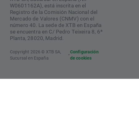
W0601162A), está inscrita en el
Registro de la Comisión Nacional del
Mercado de Valores (CNMV) con el
número 40. La sede de XTB en España
se encuentra en C/ Pedro Teixeira 8, 6ª
Planta, 28020, Madrid.
Copyright 2026 © XTB SA,
Configuración
•
Sucursal en España
de cookies