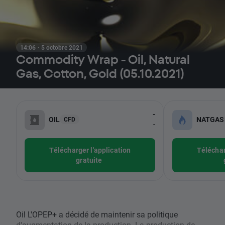
14:06 · 5 octobre 2021
Commodity Wrap - Oil, Natural
Gas, Cotton, Gold (05.10.2021)
-
OIL
NATGAS
CFD
-
Télécharger l'application
Téléchar
gratuite
Oil L'OPEP+ a décidé de maintenir sa politique
d'augmentation de la production. La production de