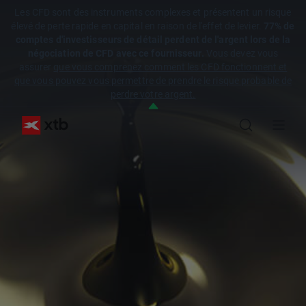
Les CFD sont des instruments complexes et présentent un risque
élevé de perte rapide en capital en raison de l'effet de levier.
77% de
comptes d'investisseurs de détail perdent de l'argent lors de la
négociation de CFD avec ce fournisseur.
Vous devez vous
assurer
que vous comprenez comment les CFD fonctionnent et
que vous pouvez vous permettre de prendre le risque probable de
perdre votre argent.