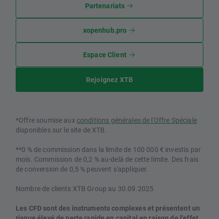
Partenariats
xopenhub.pro
Espace Client
Rejoignez XTB
*Offre soumise aux
conditions générales de l'Offre Spéciale
disponibles sur le site de XTB.
**0 % de commission dans la limite de 100 000 € investis par
mois. Commission de 0,2 % au-delà de cette limite. Des frais
de conversion de 0,5 % peuvent s'appliquer.
Nombre de clients XTB Group au 30.09.2025
Les CFD sont des instruments complexes et présentent un
risque élevé de perte rapide en capital en raison de l'effet