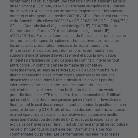
recommandant ou suggérant une stratégie d'investissement au sens
du règlement (UE) n°596/2014 du Parlement européen et du Conseil
du 16 avril 2014 sur les abus de marché (règlement sur les abus de
marché) et abrogeant la directive 2003/6 / CE du Parlement européen
et du Conseil et directives 2003/124 / CE, 2003/125 / CE et 2004/72 /
CE de la Commission et règlement délégué (UE) 2016/958 de la
Commission du 9 mars 2016 complétant le règlement (UE)
n°596/2014 du Parlement européen et du Conseil en ce qui concerne
les normes techniques de réglementation relatives aux modalités
techniques de présentation objective de recommandations
d'investissement ou d'autres informations recommandant ou
suggérant une stratégie d'investissement et pour la divulgation
d'intérêts particuliers ou d'indications de conflits d'intérêt ou tout
autre conseil, y compris dans le domaine du conseil en
investissement, au sens de l'article L321-1 du Code monétaire et
financier. L’ensemble des informations, analyses et formations
dispensées sont fournies à titre indicatif et ne doivent pas être
interprétées comme un conseil, une recommandation, une
sollicitation d’investissement ou incitation à acheter ou vendre des
produits financiers. XTB ne peut être tenu responsable de l’utilisation
qui en est faite et des conséquences qui en résultent, l’investisseur
final restant le seul décisionnaire quant à la prise de position sur son
compte de trading XTB. Toute utilisation des informations évoquées,
et à cet égard toute décision prise relativement à une éventuelle
opération d’achat ou de vente de
CFD
, est sous la responsabilité
exclusive de l’investisseur final. Il est strictement interdit de reproduire
ou de distribuer tout ou partie de ces informations à des fins
commerciales ou privées. Les performances passées ne sont pas