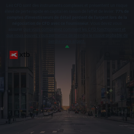
Les CFD sont des instruments complexes et présentent un risque
élevé de perte rapide en capital en raison de l'effet de levier.
77% de
comptes d'investisseurs de détail perdent de l'argent lors de la
négociation de CFD avec ce fournisseur.
Vous devez vous
assurer
que vous comprenez comment les CFD fonctionnent et
que vous pouvez vous permettre de prendre le risque probable de
perdre votre argent.