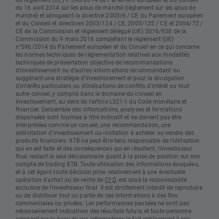
du 16 avril 2014 sur les abus de marché (règlement sur les abus de
marché) et abrogeant la directive 2003/6 / CE du Parlement européen
et du Conseil et directives 2003/124 / CE, 2003/125 / CE et 2004/72 /
CE de la Commission et règlement délégué (UE) 2016/958 de la
Commission du 9 mars 2016 complétant le règlement (UE)
n°596/2014 du Parlement européen et du Conseil en ce qui concerne
les normes techniques de réglementation relatives aux modalités
techniques de présentation objective de recommandations
d'investissement ou d'autres informations recommandant ou
suggérant une stratégie d'investissement et pour la divulgation
d'intérêts particuliers ou d'indications de conflits d'intérêt ou tout
autre conseil, y compris dans le domaine du conseil en
investissement, au sens de l'article L321-1 du Code monétaire et
financier. L’ensemble des informations, analyses et formations
dispensées sont fournies à titre indicatif et ne doivent pas être
interprétées comme un conseil, une recommandation, une
sollicitation d’investissement ou incitation à acheter ou vendre des
produits financiers. XTB ne peut être tenu responsable de l’utilisation
qui en est faite et des conséquences qui en résultent, l’investisseur
final restant le seul décisionnaire quant à la prise de position sur son
compte de trading XTB. Toute utilisation des informations évoquées,
et à cet égard toute décision prise relativement à une éventuelle
opération d’achat ou de vente de
CFD
, est sous la responsabilité
exclusive de l’investisseur final. Il est strictement interdit de reproduire
ou de distribuer tout ou partie de ces informations à des fins
commerciales ou privées. Les performances passées ne sont pas
nécessairement indicatives des résultats futurs, et toute personne
agissant sur la base de ces informations le fait entièrement à ses