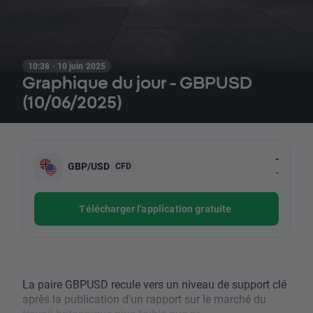
10:38 · 10 juin 2025
Graphique du jour - GBPUSD
(10/06/2025)
-
GBP/USD
CFD
-
Télécharger l'application gratuite
La paire GBPUSD recule vers un niveau de support clé
après la publication d'un rapport sur le marché du