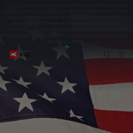
Les CFD sont des instruments complexes et présentent un risque
élevé de perte rapide en capital en raison de l'effet de levier.
77% de
comptes d'investisseurs de détail perdent de l'argent lors de la
négociation de CFD avec ce fournisseur.
Vous devez vous
assurer
que vous comprenez comment les CFD fonctionnent et
que vous pouvez vous permettre de prendre le risque probable de
perdre votre argent.