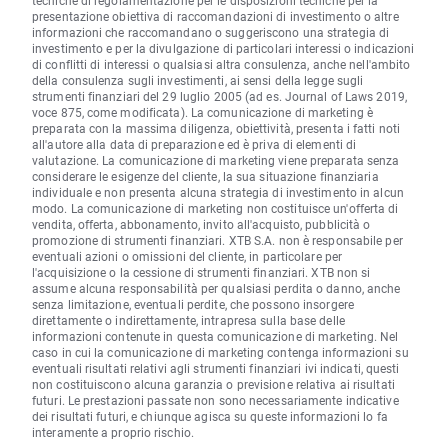
tecniche di regolamentazione per le disposizioni tecniche per la
presentazione obiettiva di raccomandazioni di investimento o altre
informazioni che raccomandano o suggeriscono una strategia di
investimento e per la divulgazione di particolari interessi o indicazioni
di conflitti di interessi o qualsiasi altra consulenza, anche nell'ambito
della consulenza sugli investimenti, ai sensi della legge sugli
strumenti finanziari del 29 luglio 2005 (ad es. Journal of Laws 2019,
voce 875, come modificata). La comunicazione di marketing è
preparata con la massima diligenza, obiettività, presenta i fatti noti
all'autore alla data di preparazione ed è priva di elementi di
valutazione. La comunicazione di marketing viene preparata senza
considerare le esigenze del cliente, la sua situazione finanziaria
individuale e non presenta alcuna strategia di investimento in alcun
modo. La comunicazione di marketing non costituisce un'offerta di
vendita, offerta, abbonamento, invito all'acquisto, pubblicità o
promozione di strumenti finanziari. XTB S.A. non è responsabile per
eventuali azioni o omissioni del cliente, in particolare per
l'acquisizione o la cessione di strumenti finanziari. XTB non si
assume alcuna responsabilità per qualsiasi perdita o danno, anche
senza limitazione, eventuali perdite, che possono insorgere
direttamente o indirettamente, intrapresa sulla base delle
informazioni contenute in questa comunicazione di marketing. Nel
caso in cui la comunicazione di marketing contenga informazioni su
eventuali risultati relativi agli strumenti finanziari ivi indicati, questi
non costituiscono alcuna garanzia o previsione relativa ai risultati
futuri. Le prestazioni passate non sono necessariamente indicative
dei risultati futuri, e chiunque agisca su queste informazioni lo fa
interamente a proprio rischio.