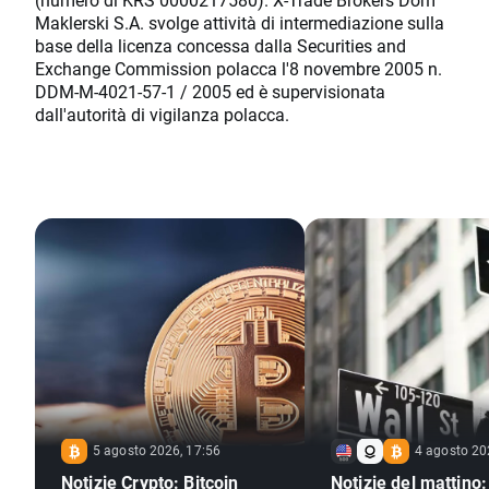
Maklerski S.A. svolge attività di intermediazione sulla
base della licenza concessa dalla Securities and
Exchange Commission polacca l'8 novembre 2005 n.
DDM-M-4021-57-1 / 2005 ed è supervisionata
dall'autorità di vigilanza polacca.
5 agosto 2026, 17:56
4 agosto 20
Notizie Crypto: Bitcoin
Notizie del mattino: