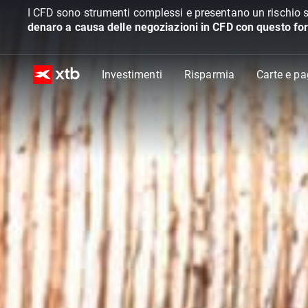
I CFD sono strumenti complessi e presentano un rischio s
denaro a causa delle negoziazioni in CFD con questo for
Investimenti
Risparmia
Carte e p