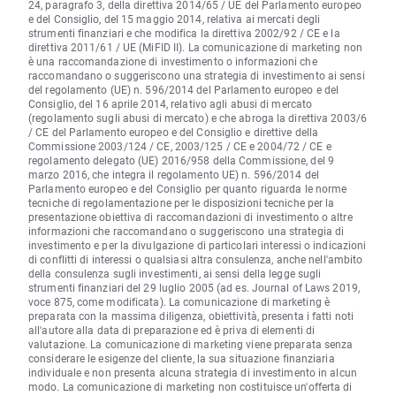
24, paragrafo 3, della direttiva 2014/65 / UE del Parlamento europeo
e del Consiglio, del 15 maggio 2014, relativa ai mercati degli
strumenti finanziari e che modifica la direttiva 2002/92 / CE e la
direttiva 2011/61 / UE (MiFID II). La comunicazione di marketing non
è una raccomandazione di investimento o informazioni che
raccomandano o suggeriscono una strategia di investimento ai sensi
del regolamento (UE) n. 596/2014 del Parlamento europeo e del
Consiglio, del 16 aprile 2014, relativo agli abusi di mercato
(regolamento sugli abusi di mercato) e che abroga la direttiva 2003/6
/ CE del Parlamento europeo e del Consiglio e direttive della
Commissione 2003/124 / CE, 2003/125 / CE e 2004/72 / CE e
regolamento delegato (UE) 2016/958 della Commissione, del 9
marzo 2016, che integra il regolamento UE) n. 596/2014 del
Parlamento europeo e del Consiglio per quanto riguarda le norme
tecniche di regolamentazione per le disposizioni tecniche per la
presentazione obiettiva di raccomandazioni di investimento o altre
informazioni che raccomandano o suggeriscono una strategia di
investimento e per la divulgazione di particolari interessi o indicazioni
di conflitti di interessi o qualsiasi altra consulenza, anche nell'ambito
della consulenza sugli investimenti, ai sensi della legge sugli
strumenti finanziari del 29 luglio 2005 (ad es. Journal of Laws 2019,
voce 875, come modificata). La comunicazione di marketing è
preparata con la massima diligenza, obiettività, presenta i fatti noti
all'autore alla data di preparazione ed è priva di elementi di
valutazione. La comunicazione di marketing viene preparata senza
considerare le esigenze del cliente, la sua situazione finanziaria
individuale e non presenta alcuna strategia di investimento in alcun
modo. La comunicazione di marketing non costituisce un'offerta di