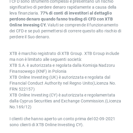
I CFD sono strumenti complessi e presentano un rischio
significativo di perdere denaro rapidamente a causa della
leva finanziaria.
77% di conti di investitori al dettaglio
perdono denaro quando fanno trading di CFD con XTB
Online Invesing CY.
Valuti se comprende il funzionamento
dei CFD e se può permettersi di correre questo alto rischio di
perdere il Suo denaro.
XTB è marchio registrato di XTB Group. XTB Group include
ma non è limitato alle seguenti società:
XTB S.A. è autorizzata e regolata dalla Komisja Nadzoru
Finansowego (KNF) in Polonia
XTB Online Investing (UK) è autorizzata e regolata dal
Financial Conduct Authority nel Regno Unito(Licenza No.
FRN 522157)
XTB Online Investing (CY) è autorizzata e regolamentata
dalla Cyprus Securities and Exchange Commission.(Licenza
No.169/12)
I clienti che hanno aperto un conto prima del 02-09-2021
sono clienti di XTB Online Investing CY).