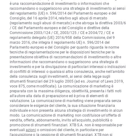
è una raccomandazione di investimento o informazioni che
raccomandano o suggeriscono una strategia di investimento ai sensi
del regolamento (UE) n. 596/2014 del Parlamento europeo e del
Consiglio, del 16 aprile 2014, relativo agli abusi di mercato
(regolamento sugli abusi di mercato) e che abroga la direttiva 2003/6
/ CE del Parlamento europeo e del Consiglio e direttive della
Commissione 2003/124 / CE, 2003/125 / CE e 2004/72 / CE e
regolamento delegato (UE) 2016/958 della Commissione, del 9
marzo 2016, che integra il regolamento UE) n. 596/2014 del
Parlamento europeo e del Consiglio per quanto riguarda le norme
tecniche di regolamentazione per le disposizioni tecniche per la
presentazione obiettiva di raccomandazioni di investimento o altre
informazioni che raccomandano o suggeriscono una strategia di
investimento e per la divulgazione di particolari interessi o indicazioni
di conflitti di interessi o qualsiasi altra consulenza, anche nell'ambito
della consulenza sugli investimenti, ai sensi della legge sugli
strumenti finanziari del 29 luglio 2005 (ad es. Journal of Laws 2019,
voce 875, come modificata). La comunicazione di marketing è
preparata con la massima diligenza, obiettività, presenta i fatti noti
all'autore alla data di preparazione ed è priva di elementi di
valutazione. La comunicazione di marketing viene preparata senza
considerare le esigenze del cliente, la sua situazione finanziaria
individuale e non presenta alcuna strategia di investimento in alcun
modo. La comunicazione di marketing non costituisce un'offerta di
vendita, offerta, abbonamento, invito all'acquisto, pubblicità o
promozione di strumenti finanziari. XTB S.A. non è responsabile per
eventuali
azioni
o omissioni del cliente, in particolare per
l'acquisizione o la cessione di strumenti finanziari. XTB non si