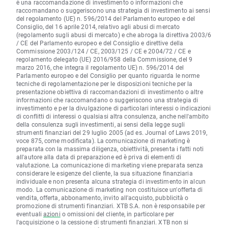
è una raccomandazione di investimento o informazioni che
raccomandano o suggeriscono una strategia di investimento ai sensi
del regolamento (UE) n. 596/2014 del Parlamento europeo e del
Consiglio, del 16 aprile 2014, relativo agli abusi di mercato
(regolamento sugli abusi di mercato) e che abroga la direttiva 2003/6
/ CE del Parlamento europeo e del Consiglio e direttive della
Commissione 2003/124 / CE, 2003/125 / CE e 2004/72 / CE e
regolamento delegato (UE) 2016/958 della Commissione, del 9
marzo 2016, che integra il regolamento UE) n. 596/2014 del
Parlamento europeo e del Consiglio per quanto riguarda le norme
tecniche di regolamentazione per le disposizioni tecniche per la
presentazione obiettiva di raccomandazioni di investimento o altre
informazioni che raccomandano o suggeriscono una strategia di
investimento e per la divulgazione di particolari interessi o indicazioni
di conflitti di interessi o qualsiasi altra consulenza, anche nell'ambito
della consulenza sugli investimenti, ai sensi della legge sugli
strumenti finanziari del 29 luglio 2005 (ad es. Journal of Laws 2019,
voce 875, come modificata). La comunicazione di marketing è
preparata con la massima diligenza, obiettività, presenta i fatti noti
all'autore alla data di preparazione ed è priva di elementi di
valutazione. La comunicazione di marketing viene preparata senza
considerare le esigenze del cliente, la sua situazione finanziaria
individuale e non presenta alcuna strategia di investimento in alcun
modo. La comunicazione di marketing non costituisce un'offerta di
vendita, offerta, abbonamento, invito all'acquisto, pubblicità o
promozione di strumenti finanziari. XTB S.A. non è responsabile per
eventuali
azioni
o omissioni del cliente, in particolare per
l'acquisizione o la cessione di strumenti finanziari. XTB non si