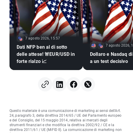
7 agosto 2026, 15:57
7 agosto 2026, 
Dati NFP ben al di sotto
delle attese! 🚨EUR/USD in
Dollaro e Nasdaq di
forte rialzo 📈
a un test decisivo
Questo materiale è una comunicazione di marketing ai sensi dell'Art.
24, paragrafo 3, della direttiva 2014/65 / UE del Parlamento europeo
e del Consiglio, del 15 maggio 2014, relativa ai mercati degli
strumenti finanziari e che modifica la direttiva 2002/92 / CE e la
direttiva 2011/61 / UE (MiFID II). La comunicazione di marketing non