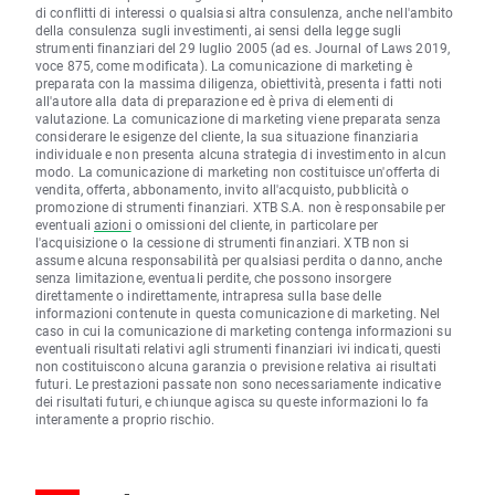
di conflitti di interessi o qualsiasi altra consulenza, anche nell'ambito
della consulenza sugli investimenti, ai sensi della legge sugli
strumenti finanziari del 29 luglio 2005 (ad es. Journal of Laws 2019,
voce 875, come modificata). La comunicazione di marketing è
preparata con la massima diligenza, obiettività, presenta i fatti noti
all'autore alla data di preparazione ed è priva di elementi di
valutazione. La comunicazione di marketing viene preparata senza
considerare le esigenze del cliente, la sua situazione finanziaria
individuale e non presenta alcuna strategia di investimento in alcun
modo. La comunicazione di marketing non costituisce un'offerta di
vendita, offerta, abbonamento, invito all'acquisto, pubblicità o
promozione di strumenti finanziari. XTB S.A. non è responsabile per
eventuali
azioni
o omissioni del cliente, in particolare per
l'acquisizione o la cessione di strumenti finanziari. XTB non si
assume alcuna responsabilità per qualsiasi perdita o danno, anche
senza limitazione, eventuali perdite, che possono insorgere
direttamente o indirettamente, intrapresa sulla base delle
informazioni contenute in questa comunicazione di marketing. Nel
caso in cui la comunicazione di marketing contenga informazioni su
eventuali risultati relativi agli strumenti finanziari ivi indicati, questi
non costituiscono alcuna garanzia o previsione relativa ai risultati
futuri. Le prestazioni passate non sono necessariamente indicative
dei risultati futuri, e chiunque agisca su queste informazioni lo fa
interamente a proprio rischio.