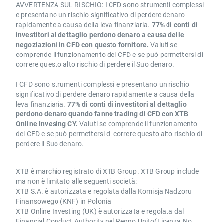
AVVERTENZA SUL RISCHIO: I CFD sono strumenti complessi
e presentano un rischio significativo di perdere denaro
rapidamente a causa della leva finanziaria.
77% di conti di
investitori al dettaglio perdono denaro a causa delle
negoziazioni in CFD con questo fornitore.
Valuti se
comprende il funzionamento dei CFD e se può permettersi di
correre questo alto rischio di perdere il Suo denaro.
I CFD sono strumenti complessi e presentano un rischio
significativo di perdere denaro rapidamente a causa della
leva finanziaria.
77% di conti di investitori al dettaglio
perdono denaro quando fanno trading di CFD con XTB
Online Invesing CY.
Valuti se comprende il funzionamento
dei CFD e se può permettersi di correre questo alto rischio di
perdere il Suo denaro.
XTB è marchio registrato di XTB Group. XTB Group include
ma non è limitato alle seguenti società:
XTB S.A. è autorizzata e regolata dalla Komisja Nadzoru
Finansowego (KNF) in Polonia
XTB Online Investing (UK) è autorizzata e regolata dal
Financial Conduct Authority nel Regno Unito(Licenza No.