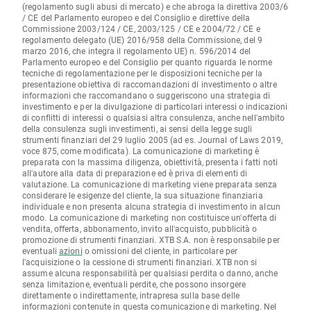
(regolamento sugli abusi di mercato) e che abroga la direttiva 2003/6
/ CE del Parlamento europeo e del Consiglio e direttive della
Commissione 2003/124 / CE, 2003/125 / CE e 2004/72 / CE e
regolamento delegato (UE) 2016/958 della Commissione, del 9
marzo 2016, che integra il regolamento UE) n. 596/2014 del
Parlamento europeo e del Consiglio per quanto riguarda le norme
tecniche di regolamentazione per le disposizioni tecniche per la
presentazione obiettiva di raccomandazioni di investimento o altre
informazioni che raccomandano o suggeriscono una strategia di
investimento e per la divulgazione di particolari interessi o indicazioni
di conflitti di interessi o qualsiasi altra consulenza, anche nell'ambito
della consulenza sugli investimenti, ai sensi della legge sugli
strumenti finanziari del 29 luglio 2005 (ad es. Journal of Laws 2019,
voce 875, come modificata). La comunicazione di marketing è
preparata con la massima diligenza, obiettività, presenta i fatti noti
all'autore alla data di preparazione ed è priva di elementi di
valutazione. La comunicazione di marketing viene preparata senza
considerare le esigenze del cliente, la sua situazione finanziaria
individuale e non presenta alcuna strategia di investimento in alcun
modo. La comunicazione di marketing non costituisce un'offerta di
vendita, offerta, abbonamento, invito all'acquisto, pubblicità o
promozione di strumenti finanziari. XTB S.A. non è responsabile per
eventuali
azioni
o omissioni del cliente, in particolare per
l'acquisizione o la cessione di strumenti finanziari. XTB non si
assume alcuna responsabilità per qualsiasi perdita o danno, anche
senza limitazione, eventuali perdite, che possono insorgere
direttamente o indirettamente, intrapresa sulla base delle
informazioni contenute in questa comunicazione di marketing. Nel