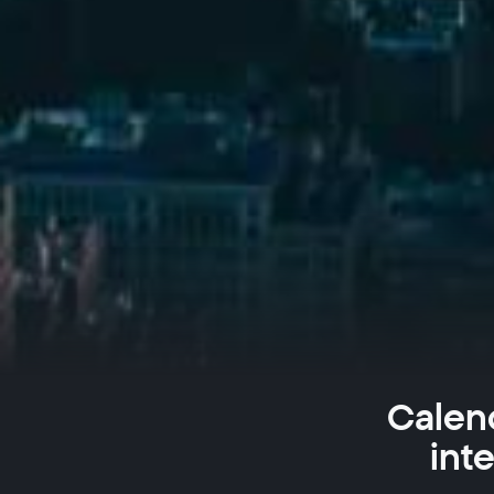
Calend
int