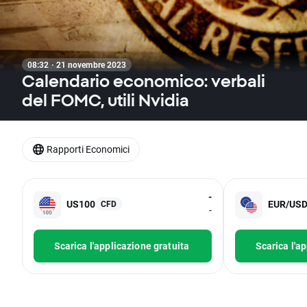
08:32 · 21 novembre 2023
Calendario economico: verbali
del FOMC, utili Nvidia
Rapporti Economici
-
US100
EUR/US
CFD
-
Scarica l'applicazione gratuita
Scarica l'a