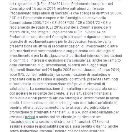
del regolamento (UE) n. 596/2014 del Parlamento europeo e del
Consiglio, del 16 aprile 2014, relativo agli abusi di mercato
(regolamento sugli abusi di mercato) e che abroga la direttiva 2003/6
/ CE del Parlamento europeo e del Consiglio e direttive della
Commissione 2003/124 / CE, 2003/125 / CE e 2004/72 / CE e
regolamento delegato (UE) 2016/958 della Commissione, del 9
marzo 2016, che integra il regolamento UE) n. 596/2014 del
Parlamento europeo e del Consiglio per quanto riguarda le norme
tecniche di regolamentazione per le disposizioni tecniche per la
presentazione obiettiva di raccomandazioni di investimento o altre
informazioni che raccomandano o suggeriscono una strategia di
investimento e per la divulgazione di particolari interessi o indicazioni
di conflitti di interessi o qualsiasi altra consulenza, anche nell'ambito
della consulenza sugli investimenti, ai sensi della legge sugli
strumenti finanziari del 29 luglio 2005 (ad es. Journal of Laws 2019,
voce 875, come modificata). La comunicazione di marketing è
preparata con la massima diligenza, obiettività, presenta i fatti noti
all'autore alla data di preparazione ed è priva di elementi di
valutazione. La comunicazione di marketing viene preparata senza
considerare le esigenze del cliente, la sua situazione finanziaria
individuale e non presenta alcuna strategia di investimento in alcun
modo. La comunicazione di marketing non costituisce un'offerta di
vendita, offerta, abbonamento, invito all'acquisto, pubblicità o
promozione di strumenti finanziari. XTB S.A. non è responsabile per
eventuali
azioni
o omissioni del cliente, in particolare per
l'acquisizione o la cessione di strumenti finanziari. XTB non si
assume alcuna responsabilità per qualsiasi perdita o danno, anche
senza limitazione, eventuali perdite, che possono insorgere