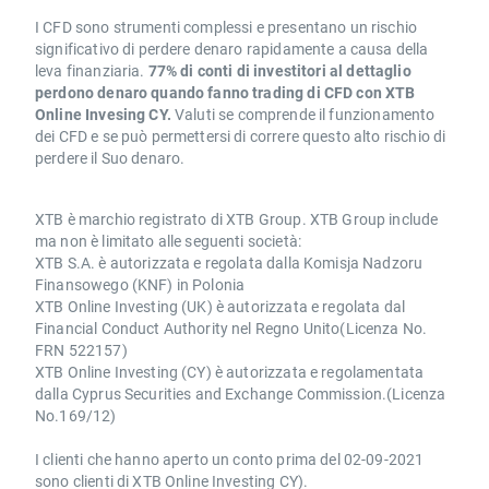
I CFD sono strumenti complessi e presentano un rischio
significativo di perdere denaro rapidamente a causa della
leva finanziaria.
77% di conti di investitori al dettaglio
perdono denaro quando fanno trading di CFD con XTB
Online Invesing CY.
Valuti se comprende il funzionamento
dei CFD e se può permettersi di correre questo alto rischio di
perdere il Suo denaro.
XTB è marchio registrato di XTB Group. XTB Group include
ma non è limitato alle seguenti società:
XTB S.A. è autorizzata e regolata dalla Komisja Nadzoru
Finansowego (KNF) in Polonia
XTB Online Investing (UK) è autorizzata e regolata dal
Financial Conduct Authority nel Regno Unito(Licenza No.
FRN 522157)
XTB Online Investing (CY) è autorizzata e regolamentata
dalla Cyprus Securities and Exchange Commission.(Licenza
No.169/12)
I clienti che hanno aperto un conto prima del 02-09-2021
sono clienti di XTB Online Investing CY).