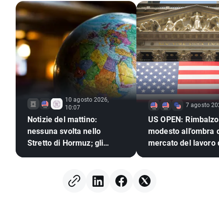
10 agosto 2026,
7 agosto 20
10:07
Notizie del mattino:
US OPEN: Rimbalzo
nessuna svolta nello
modesto all'ombra d
Stretto di Hormuz; gli
mercato del lavoro
investitori reagiscono ai
risultati di Berkshire
Hathaway