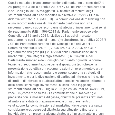
Questo materiale è una comunicazione di marketing ai sensi dell'Art.
24, paragrafo 3, della direttiva 2014/65 / UE del Parlamento europeo
e del Consiglio, del 15 maggio 2014, relativa ai mercati degli
strumenti finanziari e che modifica la direttiva 2002/92 / CE e la
direttiva 2011/61 / UE (MiFID II). La comunicazione di marketing non
è una raccomandazione di investimento o informazioni che
raccomandano o suggeriscono una strategia di investimento ai sensi
del regolamento (UE) n. 596/2014 del Parlamento europeo e del
Consiglio, del 16 aprile 2014, relativo agli abusi di mercato
(regolamento sugli abusi di mercato) e che abroga la direttiva 2003/6
/ CE del Parlamento europeo e del Consiglio e direttive della
Commissione 2003/124 / CE, 2003/125 / CE e 2004/72 / CE e
regolamento delegato (UE) 2016/958 della Commissione, del 9
marzo 2016, che integra il regolamento UE) n. 596/2014 del
Parlamento europeo e del Consiglio per quanto riguarda le norme
tecniche di regolamentazione per le disposizioni tecniche per la
presentazione obiettiva di raccomandazioni di investimento o altre
informazioni che raccomandano o suggeriscono una strategia di
investimento e per la divulgazione di particolari interessi o indicazioni
di conflitti di interessi o qualsiasi altra consulenza, anche nell'ambito
della consulenza sugli investimenti, ai sensi della legge sugli
strumenti finanziari del 29 luglio 2005 (ad es. Journal of Laws 2019,
voce 875, come modificata). La comunicazione di marketing è
preparata con la massima diligenza, obiettività, presenta i fatti noti
all'autore alla data di preparazione ed è priva di elementi di
valutazione. La comunicazione di marketing viene preparata senza
considerare le esigenze del cliente, la sua situazione finanziaria
individuale e non presenta alcuna strategia di investimento in alcun