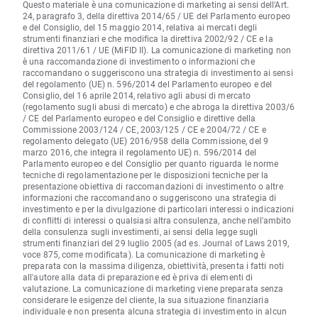
Questo materiale è una comunicazione di marketing ai sensi dell'Art.
24, paragrafo 3, della direttiva 2014/65 / UE del Parlamento europeo
e del Consiglio, del 15 maggio 2014, relativa ai mercati degli
strumenti finanziari e che modifica la direttiva 2002/92 / CE e la
direttiva 2011/61 / UE (MiFID II). La comunicazione di marketing non
è una raccomandazione di investimento o informazioni che
raccomandano o suggeriscono una strategia di investimento ai sensi
del regolamento (UE) n. 596/2014 del Parlamento europeo e del
Consiglio, del 16 aprile 2014, relativo agli abusi di mercato
(regolamento sugli abusi di mercato) e che abroga la direttiva 2003/6
/ CE del Parlamento europeo e del Consiglio e direttive della
Commissione 2003/124 / CE, 2003/125 / CE e 2004/72 / CE e
regolamento delegato (UE) 2016/958 della Commissione, del 9
marzo 2016, che integra il regolamento UE) n. 596/2014 del
Parlamento europeo e del Consiglio per quanto riguarda le norme
tecniche di regolamentazione per le disposizioni tecniche per la
presentazione obiettiva di raccomandazioni di investimento o altre
informazioni che raccomandano o suggeriscono una strategia di
investimento e per la divulgazione di particolari interessi o indicazioni
di conflitti di interessi o qualsiasi altra consulenza, anche nell'ambito
della consulenza sugli investimenti, ai sensi della legge sugli
strumenti finanziari del 29 luglio 2005 (ad es. Journal of Laws 2019,
voce 875, come modificata). La comunicazione di marketing è
preparata con la massima diligenza, obiettività, presenta i fatti noti
all'autore alla data di preparazione ed è priva di elementi di
valutazione. La comunicazione di marketing viene preparata senza
considerare le esigenze del cliente, la sua situazione finanziaria
individuale e non presenta alcuna strategia di investimento in alcun