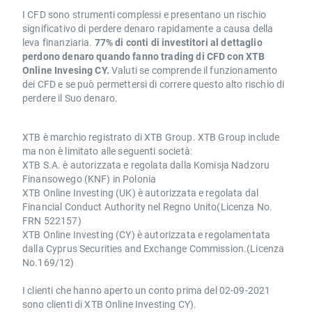
I CFD sono strumenti complessi e presentano un rischio
significativo di perdere denaro rapidamente a causa della
leva finanziaria.
77% di conti di investitori al dettaglio
perdono denaro quando fanno trading di CFD con XTB
Online Invesing CY.
Valuti se comprende il funzionamento
dei CFD e se può permettersi di correre questo alto rischio di
perdere il Suo denaro.
XTB è marchio registrato di XTB Group. XTB Group include
ma non è limitato alle seguenti società:
XTB S.A. è autorizzata e regolata dalla Komisja Nadzoru
Finansowego (KNF) in Polonia
XTB Online Investing (UK) è autorizzata e regolata dal
Financial Conduct Authority nel Regno Unito(Licenza No.
FRN 522157)
XTB Online Investing (CY) è autorizzata e regolamentata
dalla Cyprus Securities and Exchange Commission.(Licenza
No.169/12)
I clienti che hanno aperto un conto prima del 02-09-2021
sono clienti di XTB Online Investing CY).