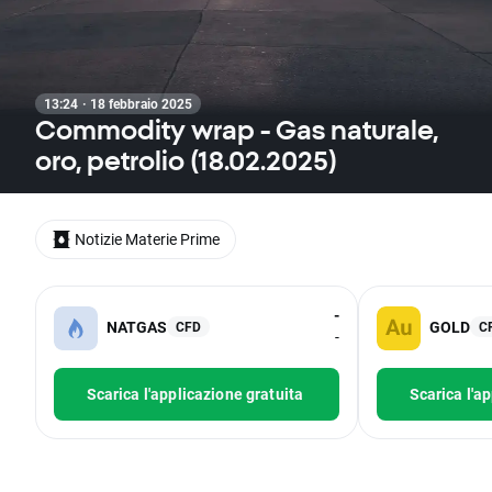
13:24 · 18 febbraio 2025
Commodity wrap - Gas naturale,
oro, petrolio (18.02.2025)
Notizie Materie Prime
-
NATGAS
GOLD
CFD
C
-
Scarica l'applicazione gratuita
Scarica l'a