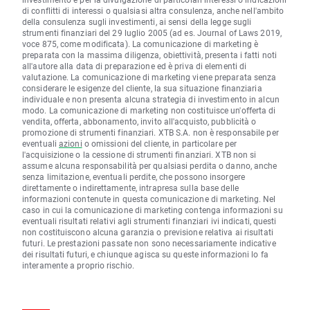
di conflitti di interessi o qualsiasi altra consulenza, anche nell'ambito
della consulenza sugli investimenti, ai sensi della legge sugli
strumenti finanziari del 29 luglio 2005 (ad es. Journal of Laws 2019,
voce 875, come modificata). La comunicazione di marketing è
preparata con la massima diligenza, obiettività, presenta i fatti noti
all'autore alla data di preparazione ed è priva di elementi di
valutazione. La comunicazione di marketing viene preparata senza
considerare le esigenze del cliente, la sua situazione finanziaria
individuale e non presenta alcuna strategia di investimento in alcun
modo. La comunicazione di marketing non costituisce un'offerta di
vendita, offerta, abbonamento, invito all'acquisto, pubblicità o
promozione di strumenti finanziari. XTB S.A. non è responsabile per
eventuali
azioni
o omissioni del cliente, in particolare per
l'acquisizione o la cessione di strumenti finanziari. XTB non si
assume alcuna responsabilità per qualsiasi perdita o danno, anche
senza limitazione, eventuali perdite, che possono insorgere
direttamente o indirettamente, intrapresa sulla base delle
informazioni contenute in questa comunicazione di marketing. Nel
caso in cui la comunicazione di marketing contenga informazioni su
eventuali risultati relativi agli strumenti finanziari ivi indicati, questi
non costituiscono alcuna garanzia o previsione relativa ai risultati
futuri. Le prestazioni passate non sono necessariamente indicative
dei risultati futuri, e chiunque agisca su queste informazioni lo fa
interamente a proprio rischio.