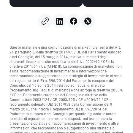
continuano a salire
(07.08.2026)
nonostante la stagnazione
del dollaro (07.08.2026)
Questo materiale è una comunicazione di marketing ai sensi dell'Art.
24, paragrafo 3, della direttiva 2014/65 / UE del Parlamento europeo
e del Consiglio, del 15 maggio 2014, relativa ai mercati degli
strumenti finanziari e che modifica la direttiva 2002/92 / CE e la
direttiva 2011/61 / UE (MiFID II). La comunicazione di marketing non
è una raccomandazione di investimento o informazioni che
raccomandano o suggeriscono una strategia di investimento ai sensi
del regolamento (UE) n. 596/2014 del Parlamento europeo e del
Consiglio, del 16 aprile 2014, relativo agli abusi di mercato
(regolamento sugli abusi di mercato) e che abroga la direttiva 2003/6
/ CE del Parlamento europeo e del Consiglio e direttive della
Commissione 2003/124 / CE, 2003/125 / CE e 2004/72 / CE e
regolamento delegato (UE) 2016/958 della Commissione, del 9
marzo 2016, che integra il regolamento UE) n. 596/2014 del
Parlamento europeo e del Consiglio per quanto riguarda le norme
tecniche di regolamentazione per le disposizioni tecniche per la
presentazione obiettiva di raccomandazioni di investimento o altre
informazioni che raccomandano o suggeriscono una strategia di
investimento e per la divulgazione di particolari interessi o indicazioni