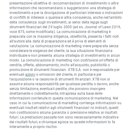
presentazione obiettiva di raccomandazioni di investimento o altre
informazioni che raccomandano o suggeriscono una strategia di
investimento e per la divulgazione di particolari interessi o indicazioni
di conflitti di interessi o qualsiasi altra consulenza, anche nell'ambito
della consulenza sugli investimenti, ai sensi della legge sugli
strumenti finanziari del 29 luglio 2005 (ad es. Journal of Laws 2019,
voce 875, come modificata). La comunicazione di marketing è
preparata con la massima diligenza, obiettività, presenta i fatti noti
all'autore alla data di preparazione ed è priva di elementi di
valutazione. La comunicazione di marketing viene preparata senza
considerare le esigenze del cliente, la sua situazione finanziaria
individuale e non presenta alcuna strategia di investimento in alcun
modo. La comunicazione di marketing non costituisce un'offerta di
vendita, offerta, abbonamento, invito all'acquisto, pubblicità o
promozione di strumenti finanziari. XTB S.A. non è responsabile per
eventuali
azioni
o omissioni del cliente, in particolare per
l'acquisizione o la cessione di strumenti finanziari. XTB non si
assume alcuna responsabilità per qualsiasi perdita o danno, anche
senza limitazione, eventuali perdite, che possono insorgere
direttamente o indirettamente, intrapresa sulla base delle
informazioni contenute in questa comunicazione di marketing. Nel
caso in cui la comunicazione di marketing contenga informazioni su
eventuali risultati relativi agli strumenti finanziari ivi indicati, questi
non costituiscono alcuna garanzia o previsione relativa ai risultati
futuri. Le prestazioni passate non sono necessariamente indicative
dei risultati futuri, e chiunque agisca su queste informazioni lo fa
interamente a proprio rischio.