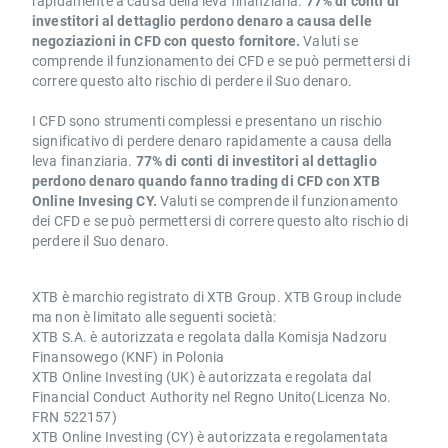
rapidamente a causa della leva finanziaria.
77% di conti di
investitori al dettaglio perdono denaro a causa delle
negoziazioni in CFD con questo fornitore.
Valuti se
comprende il funzionamento dei CFD e se può permettersi di
correre questo alto rischio di perdere il Suo denaro.
I CFD sono strumenti complessi e presentano un rischio
significativo di perdere denaro rapidamente a causa della
leva finanziaria.
77% di conti di investitori al dettaglio
perdono denaro quando fanno trading di CFD con XTB
Online Invesing CY.
Valuti se comprende il funzionamento
dei CFD e se può permettersi di correre questo alto rischio di
perdere il Suo denaro.
XTB è marchio registrato di XTB Group. XTB Group include
ma non è limitato alle seguenti società:
XTB S.A. è autorizzata e regolata dalla Komisja Nadzoru
Finansowego (KNF) in Polonia
XTB Online Investing (UK) è autorizzata e regolata dal
Financial Conduct Authority nel Regno Unito(Licenza No.
FRN 522157)
XTB Online Investing (CY) è autorizzata e regolamentata