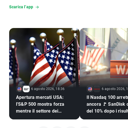
Scarica l’app
6 agosto 2026, 18:36
6 agosto 2026, 
Apertura mercati USA:
Il Nasdaq 100 arret
l'S&P 500 mostra forza
ancora 🚩 SanDisk c
mentre il settore dei
del 10% dopo i risult
semiconduttori resta
semiconduttori sott
indietro 🚩
pressione