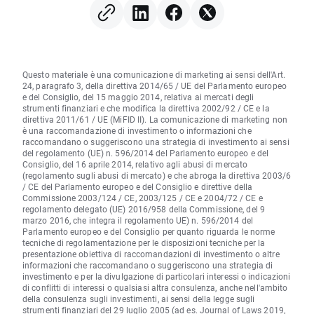
Questo materiale è una comunicazione di marketing ai sensi dell'Art.
24, paragrafo 3, della direttiva 2014/65 / UE del Parlamento europeo
e del Consiglio, del 15 maggio 2014, relativa ai mercati degli
strumenti finanziari e che modifica la direttiva 2002/92 / CE e la
direttiva 2011/61 / UE (MiFID II). La comunicazione di marketing non
è una raccomandazione di investimento o informazioni che
raccomandano o suggeriscono una strategia di investimento ai sensi
del regolamento (UE) n. 596/2014 del Parlamento europeo e del
Consiglio, del 16 aprile 2014, relativo agli abusi di mercato
(regolamento sugli abusi di mercato) e che abroga la direttiva 2003/6
/ CE del Parlamento europeo e del Consiglio e direttive della
Commissione 2003/124 / CE, 2003/125 / CE e 2004/72 / CE e
regolamento delegato (UE) 2016/958 della Commissione, del 9
marzo 2016, che integra il regolamento UE) n. 596/2014 del
Parlamento europeo e del Consiglio per quanto riguarda le norme
tecniche di regolamentazione per le disposizioni tecniche per la
presentazione obiettiva di raccomandazioni di investimento o altre
informazioni che raccomandano o suggeriscono una strategia di
investimento e per la divulgazione di particolari interessi o indicazioni
di conflitti di interessi o qualsiasi altra consulenza, anche nell'ambito
della consulenza sugli investimenti, ai sensi della legge sugli
strumenti finanziari del 29 luglio 2005 (ad es. Journal of Laws 2019,