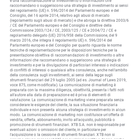
è una raccomandazione di investimento o informazioni che
raccomandano o suggeriscono una strategia di investimento ai sensi
del regolamento (UE) n. 596/2014 del Parlamento europeo e del
Consiglio, del 16 aprile 2014, relativo agli abusi di mercato
(regolamento sugli abusi di mercato) e che abroga la direttiva 2003/6
/ CE del Parlamento europeo e del Consiglio e direttive della
Commissione 2003/124 / CE, 2003/125 / CE e 2004/72 / CE e
regolamento delegato (UE) 2016/958 della Commissione, del 9
marzo 2016, che integra il regolamento UE) n. 596/2014 del
Parlamento europeo e del Consiglio per quanto riguarda le norme
tecniche di regolamentazione per le disposizioni tecniche per la
presentazione obiettiva di raccomandazioni di investimento o altre
informazioni che raccomandano o suggeriscono una strategia di
investimento e per la divulgazione di particolari interessi o indicazioni
di conflitti di interessi o qualsiasi altra consulenza, anche nell'ambito
della consulenza sugli investimenti, ai sensi della legge sugli
strumenti finanziari del 29 luglio 2005 (ad es. Journal of Laws 2019,
voce 875, come modificata). La comunicazione di marketing è
preparata con la massima diligenza, obiettività, presenta i fatti noti
all'autore alla data di preparazione ed è priva di elementi di
valutazione. La comunicazione di marketing viene preparata senza
considerare le esigenze del cliente, la sua situazione finanziaria
individuale e non presenta alcuna strategia di investimento in alcun
modo. La comunicazione di marketing non costituisce un'offerta di
vendita, offerta, abbonamento, invito all'acquisto, pubblicità o
promozione di strumenti finanziari. XTB S.A. non è responsabile per
eventuali azioni o omissioni del cliente, in particolare per
l'acquisizione o la cessione di strumenti finanziari. XTB non si