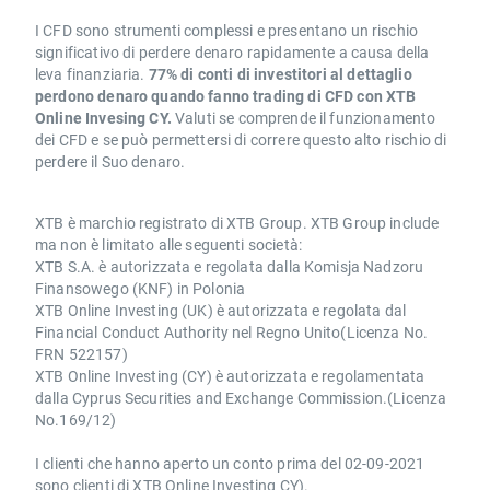
I CFD sono strumenti complessi e presentano un rischio
significativo di perdere denaro rapidamente a causa della
leva finanziaria.
77% di conti di investitori al dettaglio
perdono denaro quando fanno trading di CFD con XTB
Online Invesing CY.
Valuti se comprende il funzionamento
dei CFD e se può permettersi di correre questo alto rischio di
perdere il Suo denaro.
XTB è marchio registrato di XTB Group. XTB Group include
ma non è limitato alle seguenti società:
XTB S.A. è autorizzata e regolata dalla Komisja Nadzoru
Finansowego (KNF) in Polonia
XTB Online Investing (UK) è autorizzata e regolata dal
Financial Conduct Authority nel Regno Unito(Licenza No.
FRN 522157)
XTB Online Investing (CY) è autorizzata e regolamentata
dalla Cyprus Securities and Exchange Commission.(Licenza
No.169/12)
I clienti che hanno aperto un conto prima del 02-09-2021
sono clienti di XTB Online Investing CY).