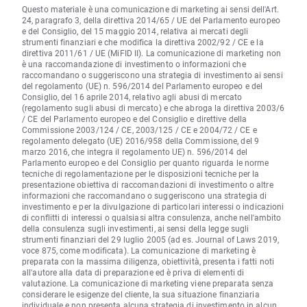
Questo materiale è una comunicazione di marketing ai sensi dell'Art.
24, paragrafo 3, della direttiva 2014/65 / UE del Parlamento europeo
e del Consiglio, del 15 maggio 2014, relativa ai mercati degli
strumenti finanziari e che modifica la direttiva 2002/92 / CE e la
direttiva 2011/61 / UE (MiFID II). La comunicazione di marketing non
è una raccomandazione di investimento o informazioni che
raccomandano o suggeriscono una strategia di investimento ai sensi
del regolamento (UE) n. 596/2014 del Parlamento europeo e del
Consiglio, del 16 aprile 2014, relativo agli abusi di mercato
(regolamento sugli abusi di mercato) e che abroga la direttiva 2003/6
/ CE del Parlamento europeo e del Consiglio e direttive della
Commissione 2003/124 / CE, 2003/125 / CE e 2004/72 / CE e
regolamento delegato (UE) 2016/958 della Commissione, del 9
marzo 2016, che integra il regolamento UE) n. 596/2014 del
Parlamento europeo e del Consiglio per quanto riguarda le norme
tecniche di regolamentazione per le disposizioni tecniche per la
presentazione obiettiva di raccomandazioni di investimento o altre
informazioni che raccomandano o suggeriscono una strategia di
investimento e per la divulgazione di particolari interessi o indicazioni
di conflitti di interessi o qualsiasi altra consulenza, anche nell'ambito
della consulenza sugli investimenti, ai sensi della legge sugli
strumenti finanziari del 29 luglio 2005 (ad es. Journal of Laws 2019,
voce 875, come modificata). La comunicazione di marketing è
preparata con la massima diligenza, obiettività, presenta i fatti noti
all'autore alla data di preparazione ed è priva di elementi di
valutazione. La comunicazione di marketing viene preparata senza
considerare le esigenze del cliente, la sua situazione finanziaria
individuale e non presenta alcuna strategia di investimento in alcun