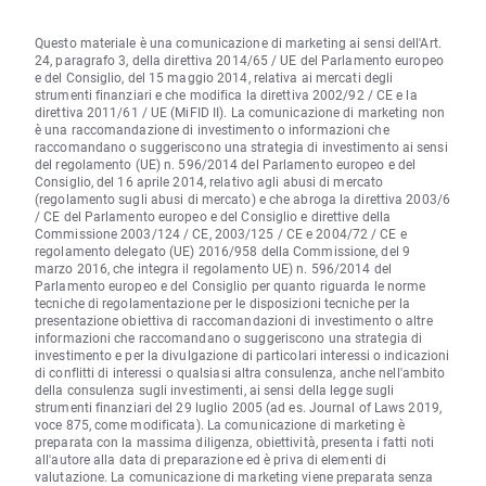
Questo materiale è una comunicazione di marketing ai sensi dell'Art.
24, paragrafo 3, della direttiva 2014/65 / UE del Parlamento europeo
e del Consiglio, del 15 maggio 2014, relativa ai mercati degli
strumenti finanziari e che modifica la direttiva 2002/92 / CE e la
direttiva 2011/61 / UE (MiFID II). La comunicazione di marketing non
è una raccomandazione di investimento o informazioni che
raccomandano o suggeriscono una strategia di investimento ai sensi
del regolamento (UE) n. 596/2014 del Parlamento europeo e del
Consiglio, del 16 aprile 2014, relativo agli abusi di mercato
(regolamento sugli abusi di mercato) e che abroga la direttiva 2003/6
/ CE del Parlamento europeo e del Consiglio e direttive della
Commissione 2003/124 / CE, 2003/125 / CE e 2004/72 / CE e
regolamento delegato (UE) 2016/958 della Commissione, del 9
marzo 2016, che integra il regolamento UE) n. 596/2014 del
Parlamento europeo e del Consiglio per quanto riguarda le norme
tecniche di regolamentazione per le disposizioni tecniche per la
presentazione obiettiva di raccomandazioni di investimento o altre
informazioni che raccomandano o suggeriscono una strategia di
investimento e per la divulgazione di particolari interessi o indicazioni
di conflitti di interessi o qualsiasi altra consulenza, anche nell'ambito
della consulenza sugli investimenti, ai sensi della legge sugli
strumenti finanziari del 29 luglio 2005 (ad es. Journal of Laws 2019,
voce 875, come modificata). La comunicazione di marketing è
preparata con la massima diligenza, obiettività, presenta i fatti noti
all'autore alla data di preparazione ed è priva di elementi di
valutazione. La comunicazione di marketing viene preparata senza