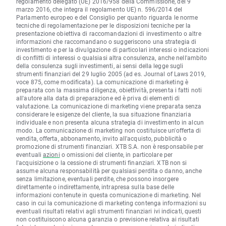
regolamento delegato (UE) 2016/958 della Commissione, del 9
marzo 2016, che integra il regolamento UE) n. 596/2014 del
Parlamento europeo e del Consiglio per quanto riguarda le norme
tecniche di regolamentazione per le disposizioni tecniche per la
presentazione obiettiva di raccomandazioni di investimento o altre
informazioni che raccomandano o suggeriscono una strategia di
investimento e per la divulgazione di particolari interessi o indicazioni
di conflitti di interessi o qualsiasi altra consulenza, anche nell'ambito
della consulenza sugli investimenti, ai sensi della legge sugli
strumenti finanziari del 29 luglio 2005 (ad es. Journal of Laws 2019,
voce 875, come modificata). La comunicazione di marketing è
preparata con la massima diligenza, obiettività, presenta i fatti noti
all'autore alla data di preparazione ed è priva di elementi di
valutazione. La comunicazione di marketing viene preparata senza
considerare le esigenze del cliente, la sua situazione finanziaria
individuale e non presenta alcuna strategia di investimento in alcun
modo. La comunicazione di marketing non costituisce un'offerta di
vendita, offerta, abbonamento, invito all'acquisto, pubblicità o
promozione di strumenti finanziari. XTB S.A. non è responsabile per
eventuali
azioni
o omissioni del cliente, in particolare per
l'acquisizione o la cessione di strumenti finanziari. XTB non si
assume alcuna responsabilità per qualsiasi perdita o danno, anche
senza limitazione, eventuali perdite, che possono insorgere
direttamente o indirettamente, intrapresa sulla base delle
informazioni contenute in questa comunicazione di marketing. Nel
caso in cui la comunicazione di marketing contenga informazioni su
eventuali risultati relativi agli strumenti finanziari ivi indicati, questi
non costituiscono alcuna garanzia o previsione relativa ai risultati