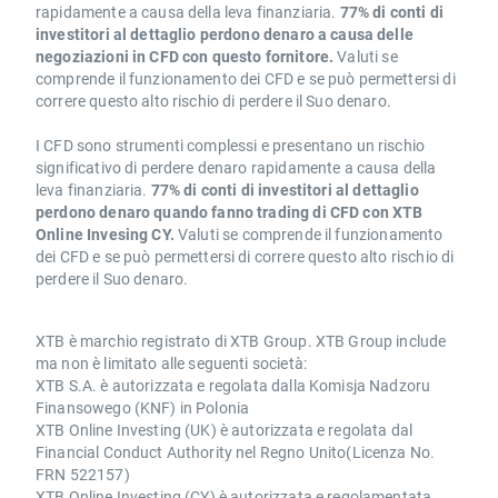
rapidamente a causa della leva finanziaria.
77% di conti di
investitori al dettaglio perdono denaro a causa delle
negoziazioni in CFD con questo fornitore.
Valuti se
comprende il funzionamento dei CFD e se può permettersi di
correre questo alto rischio di perdere il Suo denaro.
I CFD sono strumenti complessi e presentano un rischio
significativo di perdere denaro rapidamente a causa della
leva finanziaria.
77% di conti di investitori al dettaglio
perdono denaro quando fanno trading di CFD con XTB
Online Invesing CY.
Valuti se comprende il funzionamento
dei CFD e se può permettersi di correre questo alto rischio di
perdere il Suo denaro.
XTB è marchio registrato di XTB Group. XTB Group include
ma non è limitato alle seguenti società:
XTB S.A. è autorizzata e regolata dalla Komisja Nadzoru
Finansowego (KNF) in Polonia
XTB Online Investing (UK) è autorizzata e regolata dal
Financial Conduct Authority nel Regno Unito(Licenza No.
FRN 522157)
XTB Online Investing (CY) è autorizzata e regolamentata